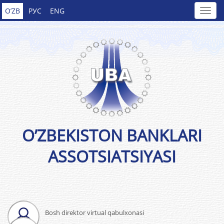
O’ZB
РУС
ENG
O’ZBEKISTON BANKLARI
ASSOTSIATSIYASI
Bosh direktor virtual qabulxonasi