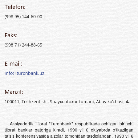
Telefon:
(998 95) 144-60-00
Faks:
(998 71) 244-88-65
E-mail:
info@turonbank.uz
Manzil:
100011, Toshkent sh., Shayxontoxur tumani, Abay ko’chasi, 4a
Aksiyadorlik Tijorat "Turonbank" respublikada ochilgan birinchi
tijorat banklar qatoriga kiradi, 1990 yil 6 oktyabrda o‘tkazilgan
taʼsis konferensiyasida aʼzolar tomonidan tasdiqlangan, 1990 yil 6