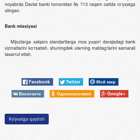
noyabrda Davlat banki tomonidan № 713 raqam ostida ro‘yxatga
olingan.
Bank missiyasi
Mijozlarga xalqaro standartlarga mos yuqori darajadagi bank
xizmatlarini ko‘rsatish, shuningdek ularning mablag‘larini samarali
tasarruf etish.
Facebook
Twitter
Мой мир
Вконтакте
Одноклассники
Google+
Ro’yxatga qaytish