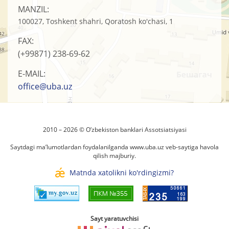
MANZIL:
100027, Toshkent shahri, Qoratosh ko'chasi, 1
FAX:
(+99871)
238-69-62
E-MAIL:
office@uba.uz
2010 – 2026 © O’zbеkistоn banklari Assоtsiatsiyasi
Saytdagi ma’lumotlardan foydalanilganda
www.uba.uz
veb-saytiga havola
qilish majburiy.
Matnda xatolikni ko'rdingizmi?
Sayt yaratuvchisi