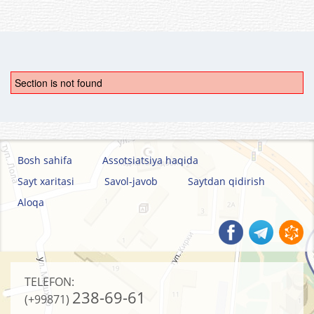
Section is not found
Bosh sahifa
Assotsiatsiya haqida
Sayt xaritasi
Savol-javob
Saytdan qidirish
Aloqa
TELEFON:
238-69-61
(+99871)