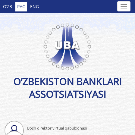
O’ZB
РУС
ENG
O’ZBEKISTON BANKLARI
ASSOTSIATSIYASI
Bosh direktor virtual qabulxonasi