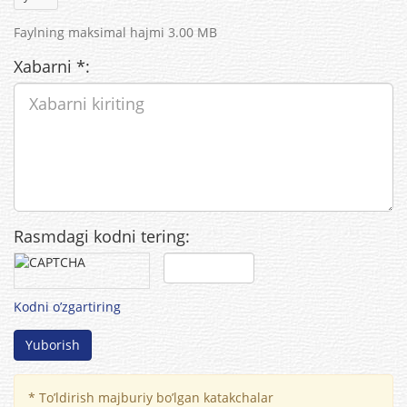
Faylning maksimal hajmi 3.00 MB
Xabarni
*
:
Rasmdagi kodni tering:
Kodni o’zgartiring
Yuborish
*
To’ldirish majburiy bo’lgan katakchalar