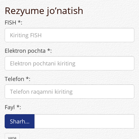
Rezyume jo’natish
FISH
*
:
Elektron pochta
*
:
Telefon
*
:
Fayl
*
:
Sharh…
yana