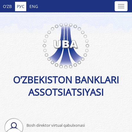
O’ZB
РУС
ENG
O’ZBEKISTON BANKLARI
ASSOTSIATSIYASI
Bosh direktor virtual qabulxonasi