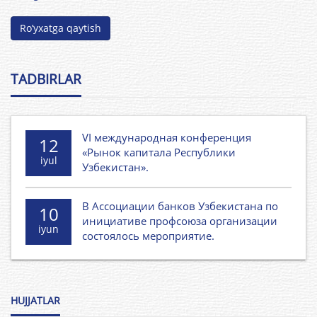
Ro’yxatga qaytish
TADBIRLAR
VI международная конференция
12
«Рынок капитала Республики
iyul
Узбекистан».
В Ассоциации банков Узбекистана по
10
инициативе профсоюза организации
iyun
состоялось мероприятие.
HUJJATLAR