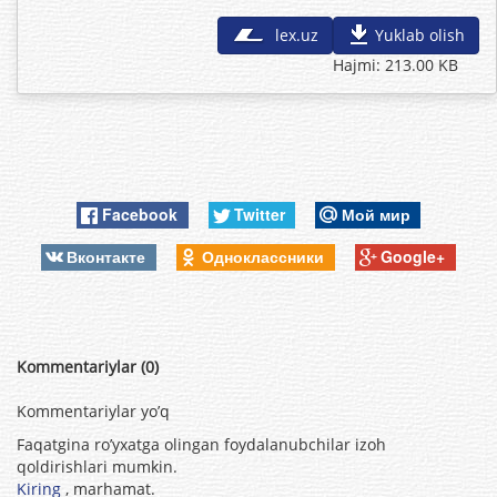
lex.uz
Yuklab olish
Hajmi: 213.00 KB
Facebook
Twitter
Мой мир
Вконтакте
Одноклассники
Google+
Kommentariylar (0)
Kommentariylar yo’q
Faqatgina ro’yxatga olingan foydalanubchilar izoh
qoldirishlari mumkin.
Kiring
, marhamat.