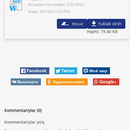
Ro’yxatdan o’tish muddati: 23.03.2018 y.
Raqam: ПП-3620 23.03.2018
lex.uz
Yuklab olish
Hajmi: 79.40 KB
Facebook
Twitter
Мой мир
Вконтакте
Одноклассники
Google+
Kommentariylar (0)
Kommentariylar yo’q