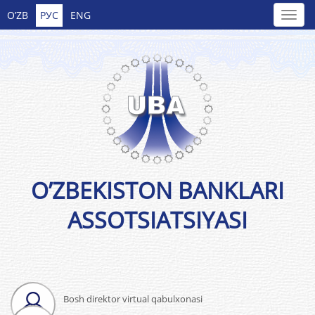
O’ZB
РУС
ENG
O’ZBEKISTON BANKLARI
ASSOTSIATSIYASI
Bosh direktor virtual qabulxonasi