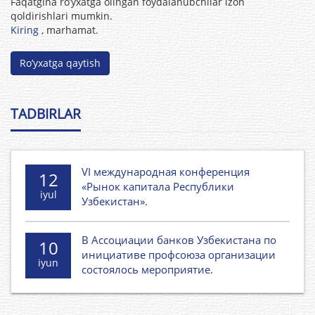
Faqatgina ro’yxatga olingan foydalanubchilar izoh
qoldirishlari mumkin.
Kiring
, marhamat.
Ro’yxatga qaytish
TADBIRLAR
VI международная конференция
12
«Рынок капитала Республики
iyul
Узбекистан».
В Ассоциации банков Узбекистана по
10
инициативе профсоюза организации
iyun
состоялось мероприятие.