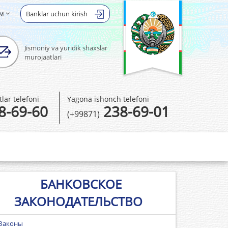
ом
Banklar uchun kirish
Jismoniy va yuridik shaxslar
murojaatlari
ar telefoni
Yagona ishonch telefoni
8-69-60
238-69-01
(+99871)
БАНКОВСКОЕ
ЗАКОНОДАТЕЛЬСТВО
Законы