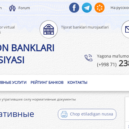
На русск
un
Forum
r virtual
Tijorat banklari murojaatlari
i
ON BANKLARI
Yagona ma’lumotl
IYASI
23
(+998 71)
ИВНЫЕ УСЛУГИ
РЕЙТИНГ БАНКОВ
КОНТАКТЫ
 утратившие силу нормативные документы
ативные
Chop etiladigan nusxa