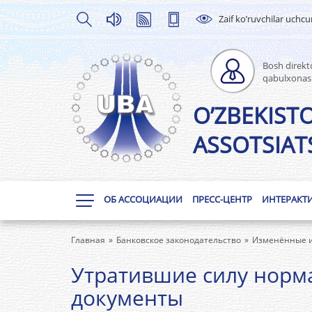
Zaif ko’ruvchilar uchc
Bosh direkto
qabulxonas
O’ZBEKIST
ASSOTSIATS
ОБ АССОЦИАЦИИ
ПРЕСС-ЦЕНТР
ИНТЕРАКТ
Главная
Банковское законодательство
Изменённые и
Утратившие силу норм
документы