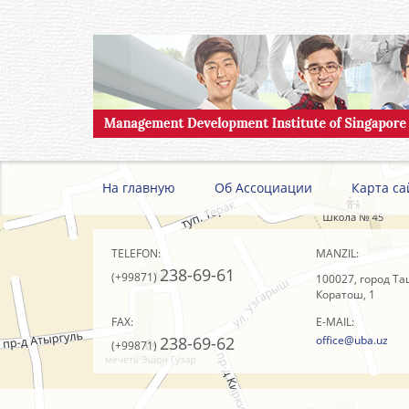
На главную
Об Ассоциации
Карта са
TELEFON:
MANZIL:
238-69-61
(+99871)
100027, город Та
Коратош, 1
FAX:
E-MAIL:
238-69-62
office@uba.uz
(+99871)