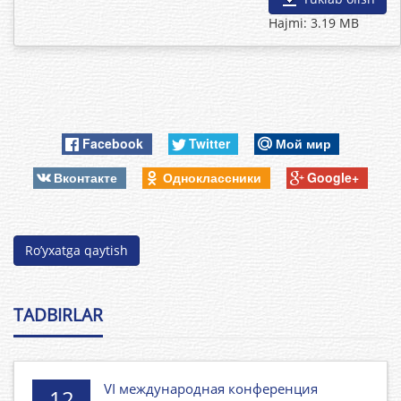
Hajmi: 3.19 MB
Facebook
Twitter
Мой мир
Вконтакте
Одноклассники
Google+
Ro’yxatga qaytish
TADBIRLAR
VI международная конференция
12