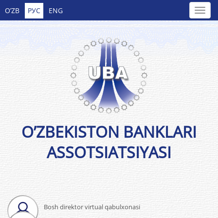
O’ZB
РУС
ENG
O’ZBEKISTON BANKLARI
ASSOTSIATSIYASI
Bosh direktor virtual qabulxonasi