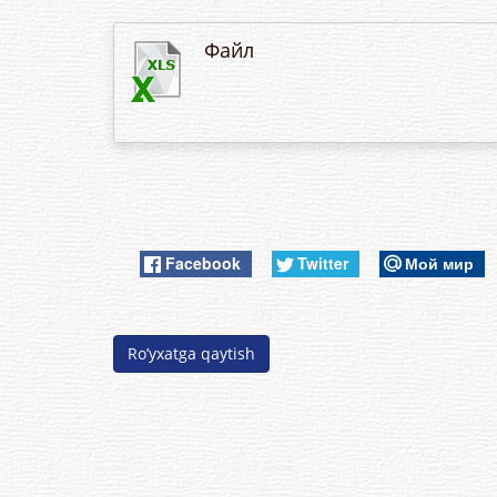
Файл
Facebook
Twitter
Мой мир
Ro’yxatga qaytish