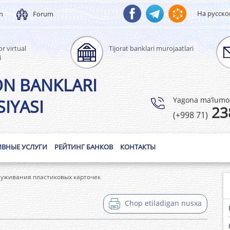
На русск
un
Forum
r virtual
Tijorat banklari murojaatlari
i
ON BANKLARI
Yagona ma’lumotl
IYASI
23
(+998 71)
ИВНЫЕ УСЛУГИ
РЕЙТИНГ БАНКОВ
КОНТАКТЫ
луживания пластиковых карточек
Chop etiladigan nusxa