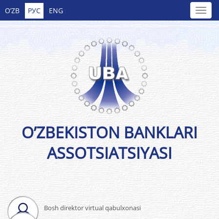
O’ZB
РУС
ENG
O’ZBEKISTON BANKLARI
ASSOTSIATSIYASI
Bosh direktor virtual qabulxonasi