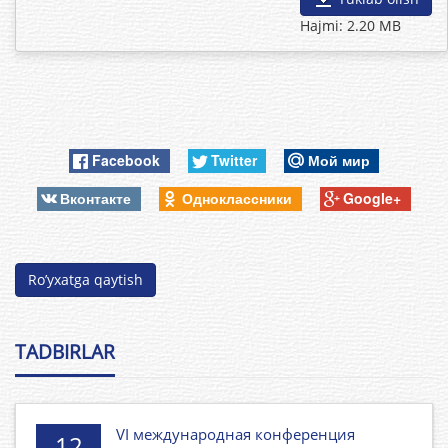
Hajmi: 2.20 MB
Facebook
Twitter
Мой мир
Вконтакте
Одноклассники
Google+
Ro’yxatga qaytish
TADBIRLAR
VI международная конференция
12