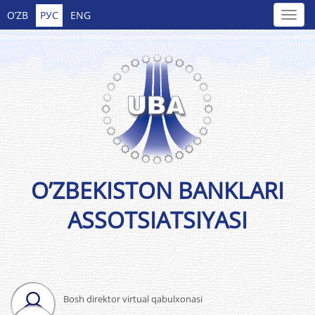
O’ZB
РУС
ENG
O’ZBEKISTON BANKLARI
ASSOTSIATSIYASI
Bosh direktor virtual qabulxonasi