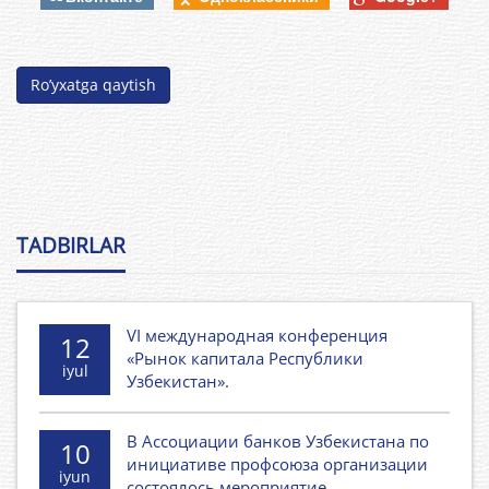
Ro’yxatga qaytish
TADBIRLAR
VI международная конференция
12
«Рынок капитала Республики
iyul
Узбекистан».
В Ассоциации банков Узбекистана по
10
инициативе профсоюза организации
iyun
состоялось мероприятие.