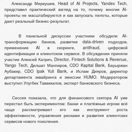
Александр Меркушев, Head of AI Projects, Yandex Tech,
представил практический взгляд на то, почему многие AI-
проекты не масштабируются и как запускать пилоты, которые
дают реальный бизнес-результат.
В панельной дискуссии участники обсудили AI-
трансформацию банков, развитие data-driven подходов,
применение AI в скоринге, antifraud, цифровой
идентификации и клиентском сервисе. В обсуждении приняли
участие Алексей Катрич, Director, Fintech Solutions & Revenue,
Yango Tech, Дилшат Махпиров, CDO Kapital Bank, Бауыржан
Аубакир, CDO Ipak Yuli Bank, и Ислам Дияров, директор
департамента эквайринга и эмиссии HUMO. Модератором
выступил Улугбек Таваккалов, эксперт банковского бизнеса.
Сессия показала, что для финансового сектора AI уже
перестал быть экспериментом: банки и платёжные игроки всё
чаще рассматривают его как инструмент роста
эффективности, управления рисками и развития клиентских
сервисов нового поколения.