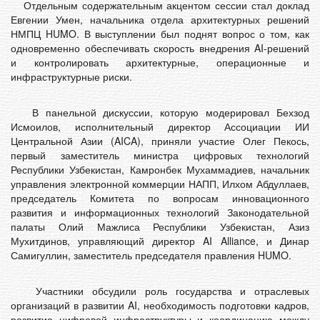
Отдельным содержательным акцентом сессии стал доклад
Евгении Умен, начальника отдела архитектурных решений
НМПЦ HUMO. В выступлении был поднят вопрос о том, как
одновременно обеспечивать скорость внедрения AI-решений
и контролировать архитектурные, операционные и
инфраструктурные риски.
В панельной дискуссии, которую модерировал Бехзод
Исмоилов, исполнительный директор Ассоциации ИИ
Центральной Азии (AICA), приняли участие Олег Пекось,
первый заместитель министра цифровых технологий
Республики Узбекистан, Камронбек Мухаммадиев, начальник
управления электронной коммерции НАПП, Илхом Абдуллаев,
председатель Комитета по вопросам инновационного
развития и информационных технологий Законодательной
палаты Олий Мажлиса Республики Узбекистан, Азиз
Мухитдинов, управляющий директор AI Alliance, и Динар
Самигуллин, заместитель председателя правления HUMO.
Участники обсудили роль государства и отраслевых
организаций в развитии AI, необходимость подготовки кадров,
развитие цифровой инфраструктуры и координацию между