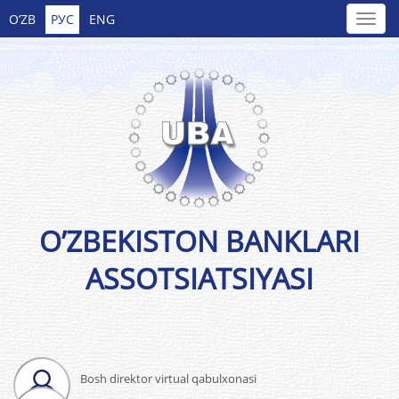
O’ZB
РУС
ENG
O’ZBEKISTON BANKLARI
ASSOTSIATSIYASI
Bosh direktor virtual qabulxonasi