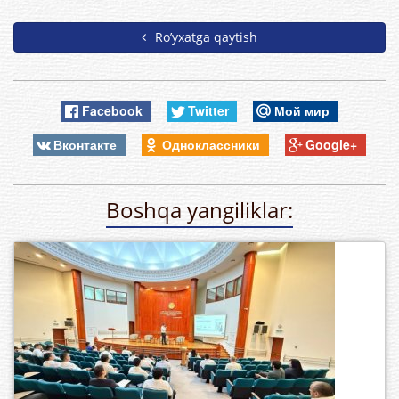
Ro’yxatga qaytish
Facebook
Twitter
Мой мир
Вконтакте
Одноклассники
Google+
Boshqa yangiliklar: