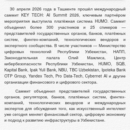
30 апреля 2026 года в Ташкенте прошёл международный
саммит KEY TECH: AI Summit 2026, ключевым партнёром
мероприятия выступила платёжная система HUMO. Саммит
объединил более 300 участников и 25 спикеров —
представителей государственных органов, банков, платёжных
систем, финтех-компаний, технологических вендоров и
экспертного сообщества. В числе участников — Министерство
цифровых технологий Республики Узбекистан, НАПП,
Законодательная палата Олий Мажлиса, Центр
кибербезопасности Республики Узбекистан, HUMO, SQB,
Kapital Bank, Ipak Yuli Bank, NBU, TBC Uzbekistan, Ipoteka Bank
OTP Group, Yandex Tech, Pro Data-Tech, Cybernet AI и другие
организации финансового и цифрового сектора.
Саммит объединил представителей государственных
органов, регуляторов, банков, платёжных систем, финтех-
компаний, технологических вендоров и международных
экспертов для обсуждения того, как искусственный интеллект
уже сегодня меняет финансовый сектор, цифровую экономику
и подход к развитию инфраструктуры в Узбекистане.