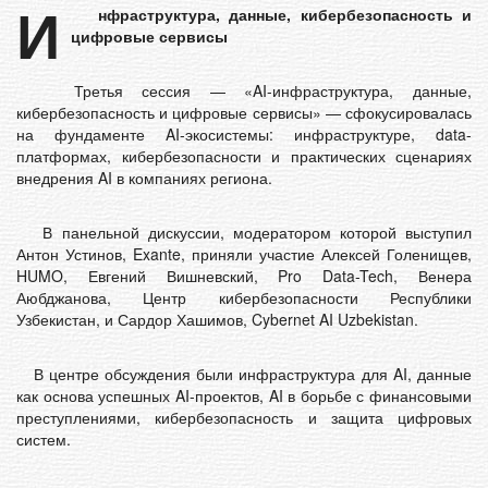
И
нфраструктура, данные, кибербезопасность и
цифровые сервисы
Третья сессия — «AI-инфраструктура, данные,
кибербезопасность и цифровые сервисы» — сфокусировалась
на фундаменте AI-экосистемы: инфраструктуре, data-
платформах, кибербезопасности и практических сценариях
внедрения AI в компаниях региона.
В панельной дискуссии, модератором которой выступил
Антон Устинов, Exante, приняли участие Алексей Голенищев,
HUMO, Евгений Вишневский, Pro Data-Tech, Венера
Аюбджанова, Центр кибербезопасности Республики
Узбекистан, и Сардор Хашимов, Cybernet AI Uzbekistan.
В центре обсуждения были инфраструктура для AI, данные
как основа успешных AI-проектов, AI в борьбе с финансовыми
преступлениями, кибербезопасность и защита цифровых
систем.