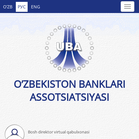
O’ZB
РУС
ENG
O’ZBEKISTON BANKLARI
ASSOTSIATSIYASI
Bosh direktor virtual qabulxonasi