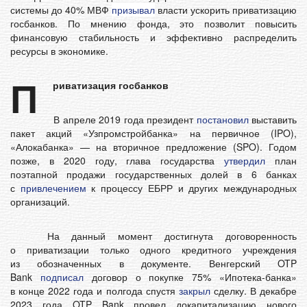
системы до 40% МВФ
призывал
власти ускорить приватизацию
госбанков. По мнению фонда, это позволит повысить
финансовую стабильность и эффективно распределить
ресурсы в экономике.
П
риватизация госбанков
В апреле 2019 года президент
постановил
выставить
пакет акций «Узпромстройбанка» на первичное (IPO),
«Алокабанка» — на вторичное предложение (SPO). Годом
позже, в 2020 году, глава государства
утвердил
план
поэтапной продажи государственных долей в 6 банках
с
привлечением
к процессу ЕБРР и других международных
организаций.
На данный момент достигнута договоренность
о приватизации только одного кредитного учреждения
из обозначенных в документе. Венгерский OTP
Bank
подписал
договор о покупке 75% «Ипотека-банка»
в конце 2022 года и полгода спустя
закрыл
сделку. В декабре
2023 года OTP Bank провел докапитализацию нового