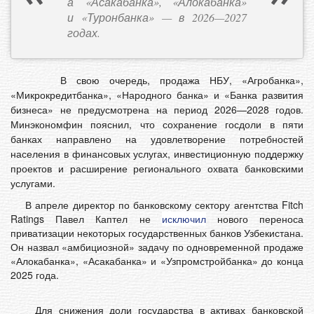
а «Асакабанка», «Алокабанка»
и «Туронбанка» — в 2026—2027
годах.
В свою очередь, продажа НБУ, «Агробанка»,
«Микрокредитбанка», «Народного банка» и «Банка развития
бизнеса» не предусмотрена на период 2026—2028 годов.
Минэкономфин пояснил, что сохранение госдоли в пяти
банках направлено на удовлетворение потребностей
населения в финансовых услугах, инвестиционную поддержку
проектов и расширение регионального охвата банковскими
услугами.
В апреле директор по банковскому сектору агентства Fitch
Ratings Павел Каптел не
исключил
нового переноса
приватизации некоторых государственных банков Узбекистана.
Он назвал «амбициозной» задачу по одновременной продаже
«Алокабанка», «Асакабанка» и «Узпромстройбанка» до конца
2025 года.
Для снижения доли государства в активах банковской