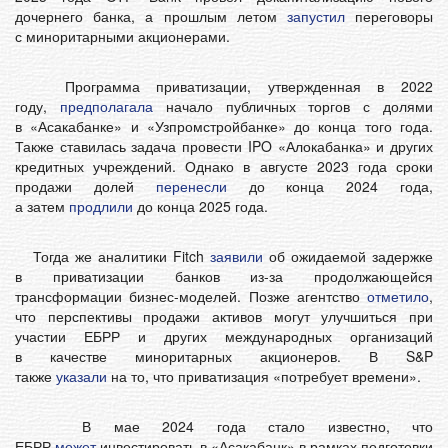
дочернего банка, а прошлым летом
запустил
переговоры
с миноритарными акционерами.
Программа приватизации, утвержденная в 2022
году,
предполагала
начало публичных торгов с долями
в «Асакабанке» и «Узпромстройбанке» до конца того года.
Также ставилась задача провести IPO «Алокабанка» и других
кредитных учреждений. Однако в августе 2023 года сроки
продажи долей
перенесли
до конца 2024 года,
а затем
продлили
до конца 2025 года.
Тогда же аналитики Fitch
заявили
об ожидаемой задержке
в приватизации банков из-за продолжающейся
трансформации бизнес-моделей. Позже агентство
отметило
,
что перспективы продажи активов могут улучшиться при
участии ЕБРР и других международных организаций
в качестве миноритарных акционеров. В S&P
также
указали
на то, что приватизация «потребует времени».
В мае 2024 года стало известно, что
ЕБРР
может
инвестировать в «Асакабанк» в рамках подготовки