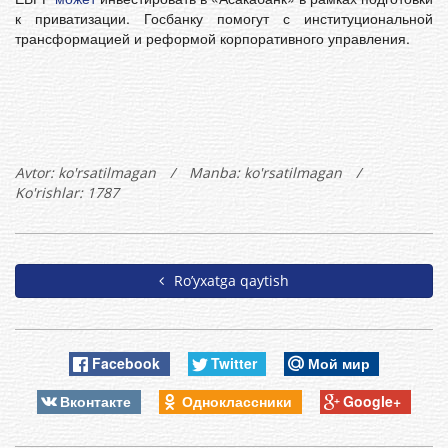
к приватизации. Госбанку помогут с институциональной
трансформацией и реформой корпоративного управления.
Avtor:
ko'rsatilmagan
/
Manba: ko'rsatilmagan
/
Ko'rishlar: 1787
Ro’yxatga qaytish
Facebook
Twitter
Мой мир
Вконтакте
Одноклассники
Google+