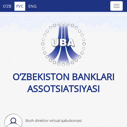
O’ZB
РУС
ENG
O’ZBEKISTON BANKLARI
ASSOTSIATSIYASI
Bosh direktor virtual qabulxonasi