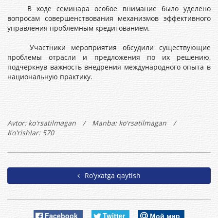
В ходе семинара особое внимание было уделено
вопросам совершенствования механизмов эффективного
управления проблемным кредитованием.
Участники мероприятия обсудили существующие
проблемы отрасли и предложения по их решению,
подчеркнув важность внедрения международного опыта в
национальную практику.
Avtor:
ko'rsatilmagan
/
Manba: ko'rsatilmagan
/
Ko'rishlar: 570
Ro’yxatga qaytish
Facebook
Twitter
Мой мир