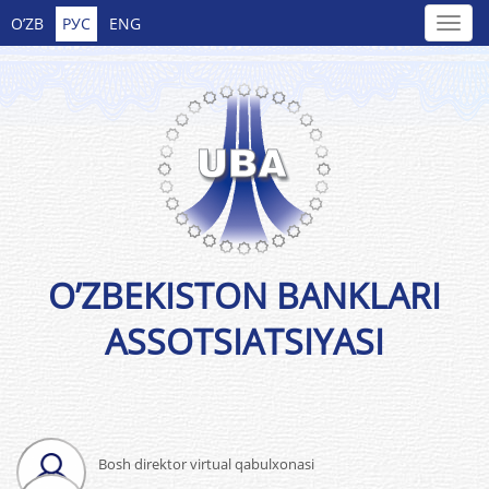
O’ZB
РУС
ENG
O’ZBEKISTON BANKLARI
ASSOTSIATSIYASI
Bosh direktor virtual qabulxonasi