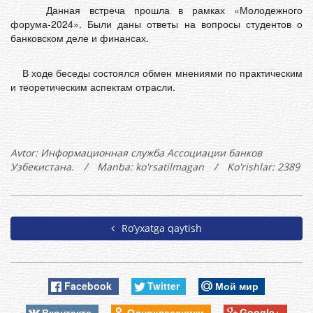
Данная встреча прошла в рамках «Молодежного
форума-2024». Были даны ответы на вопросы студентов о
банковском деле и финансах.
В ходе беседы состоялся обмен мнениями по практическим
и теоретическим аспектам отрасли.
Avtor:
Информационная служба Ассоциации банков
Узбекистана.
/
Manba: ko'rsatilmagan
/
Ko'rishlar: 2389
Ro’yxatga qaytish
Facebook
Twitter
Мой мир
Вконтакте
Одноклассники
Google+