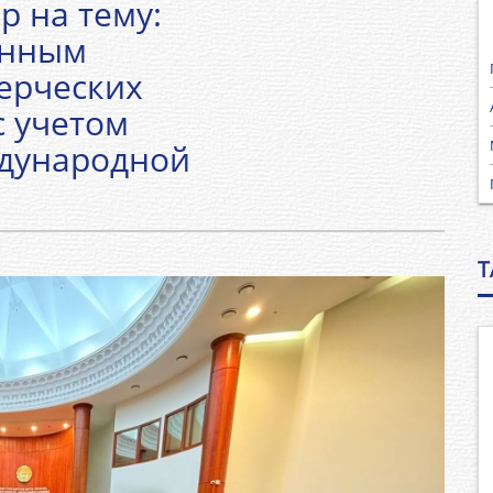
р на тему:
енным
ерческих
с учетом
ждународной
T