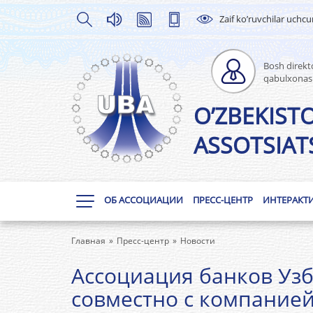
Zaif ko’ruvchilar uchc
Bosh direkto
qabulxonas
O’ZBEKIST
ASSOTSIATS
ОБ АССОЦИАЦИИ
ПРЕСС-ЦЕНТР
ИНТЕРАКТ
Главная
Пресс-центр
Новости
Ассоциация банков Уз
совместно с компанией