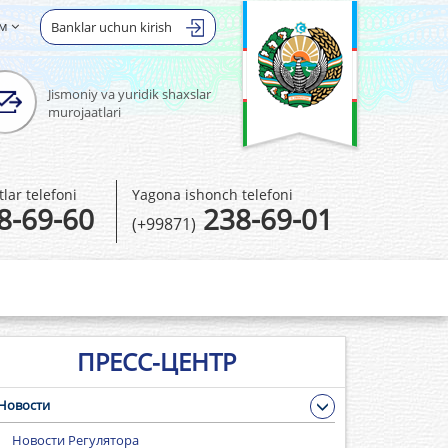
ом
Banklar uchun kirish
Jismoniy va yuridik shaxslar
murojaatlari
ar telefoni
Yagona ishonch telefoni
8-69-60
238-69-01
(+99871)
ПРЕСС-ЦЕНТР
Новости
Новости Регулятора