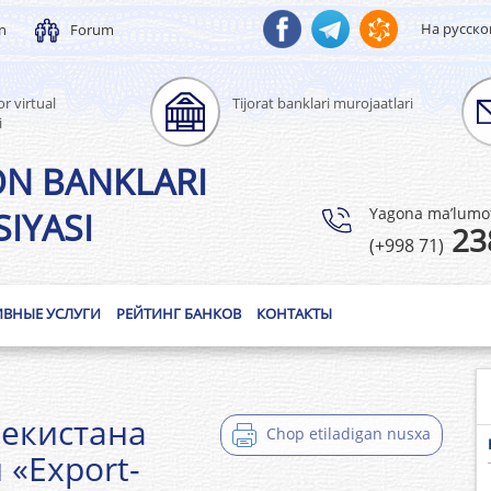
На русск
un
Forum
r virtual
Tijorat banklari murojaatlari
i
ON BANKLARI
Yagona ma’lumotl
IYASI
23
(+998 71)
ИВНЫЕ УСЛУГИ
РЕЙТИНГ БАНКОВ
КОНТАКТЫ
бекистана
Chop etiladigan nusxa
 «Export-