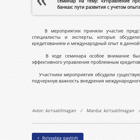
семинар на тему: «Управление пр
банках: пути развития с учетом опыт
В мероприятии приняли участие представи
специалисты и эксперты, которые обсуди
кредитованием и международный опыт в данной
В ходе семинара особое внимание было 
эффективного управления проблемным кредитов
Участники мероприятия обсудили существующ
подчеркнув важность внедрения международного
Avtor:
ko'rsatilmagan
/
Manba: ko'rsatilmagan
/
Ro’yxatga qaytish