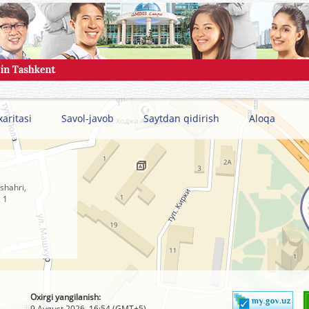
xaritasi
Savol-javob
Saytdan qidirish
Aloqa
shahri,
 1
Oxirgi yangilanish:
9 Avgust 2026, 16:54 (GMT+5)