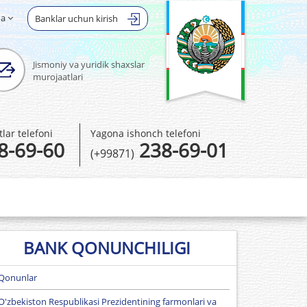
ha
Banklar uchun kirish
Jismoniy va yuridik shaxslar
murojaatlari
ar telefoni
Yagona ishonch telefoni
8-69-60
238-69-01
(+99871)
BANK QONUNCHILIGI
Qonunlar
O'zbekiston Respublikasi Prezidentining farmonlari va