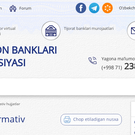
O’zbekc
un
Forum
r virtual
Tijorat banklari murojaatlari
i
ON BANKLARI
Yagona ma’lumotl
IYASI
23
(+998 71)
tiv hujjatlar
rmativ
Chop etiladigan nusxa