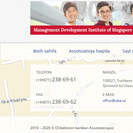
Bosh sahifa
Assotsiatsiya haqida
Sayt 
TELEFON:
MANZIL:
238-69-61
(+99871)
100027, Toshkent 
Qoratosh ko'chasi,
FAX:
E-MAIL:
238-69-62
office@uba.uz
(+99871)
2010 – 2026 © O’zbеkistоn banklari Assоtsiatsiyasi