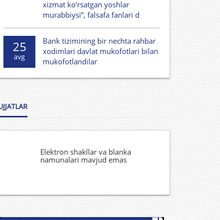
xizmat ko‘rsatgan yoshlar
murabbiysi”, falsafa fanlari d
Bank tizimining bir nechta rahbar
25
xodimlari davlat mukofotlari bilan
avg
mukofotlandilar
UJJATLAR
Elektron shakllar va blanka
namunalari mavjud emas