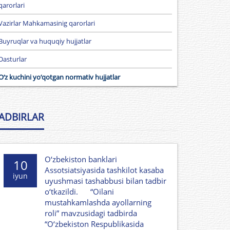
qarorlari
Vazirlar Mahkamasinig qarorlari
Buyruqlar va huquqiy hujjatlar
Dasturlar
O‘z kuchini yo‘qotgan normativ hujjatlar
ADBIRLAR
O‘zbekiston banklari
10
Assotsiatsiyasida tashkilot kasaba
iyun
uyushmasi tashabbusi bilan tadbir
o‘tkazildi. “Oilani
mustahkamlashda ayollarning
roli” mavzusidagi tadbirda
“O‘zbekiston Respublikasida