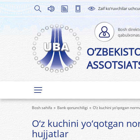
Zaif ko’ruvchilar uchc
Bosh direkto
qabulxonas
O’ZBEKIST
ASSOTSIATS
Bosh sahifa
Bank qonunchiligi
O‘z kuchini yo‘qotgan norma
O‘z kuchini yo‘qotgan no
hujjatlar