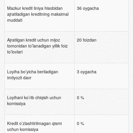
Mazkur kredit liniya hisobidan
36 oygacha
ajratiladigan kreditning maksimal
muddati
Ajratilgan kredit uchun mijoz
20 foizdan
tomonidan to’lanadigan yillik foiz
to’lovlari
Loyiha bo’yicha beriladigan
3 oygacha
imtiyozli davr
Loyihani ko’rib chiqish uchun
0 %
komissiya
Kredit o’zlashtirilmagan qismi
0 %
uchun komissiya