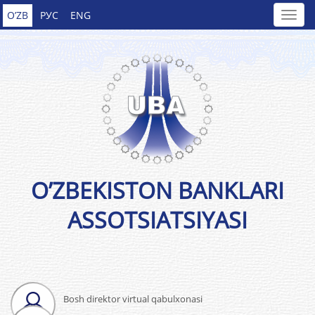
O’ZB
РУС
ENG
O’ZBEKISTON BANKLARI
ASSOTSIATSIYASI
Bosh direktor virtual qabulxonasi