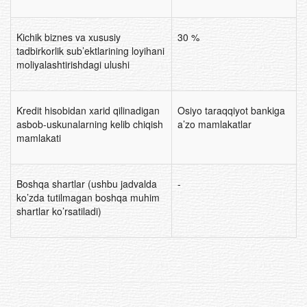
Kichik biznes va xususiy
30 %
tadbirkorlik sub’ektlarining loyihani
moliyalashtirishdagi ulushi
Kredit hisobidan xarid qilinadigan
Osiyo taraqqiyot bankiga
asbob-uskunalarning kelib chiqish
a’zo mamlakatlar
mamlakati
Boshqa shartlar (ushbu jadvalda
-
ko’zda tutilmagan boshqa muhim
shartlar ko’rsatiladi)