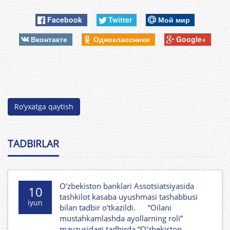
Facebook
Twitter
Мой мир
Вконтакте
Одноклассники
Google+
Ro’yxatga qaytish
TADBIRLAR
O‘zbekiston banklari Assotsiatsiyasida
10
tashkilot kasaba uyushmasi tashabbusi
iyun
bilan tadbir o‘tkazildi. “Oilani
mustahkamlashda ayollarning roli”
mavzusidagi tadbirda “O‘zbekiston