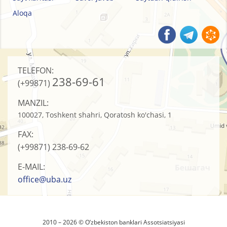
Aloqa
TELEFON:
238-69-61
(+99871)
MANZIL:
100027, Toshkent shahri, Qoratosh ko'chasi, 1
FAX:
(+99871)
238-69-62
E-MAIL:
office@uba.uz
2010 – 2026 © O’zbеkistоn banklari Assоtsiatsiyasi