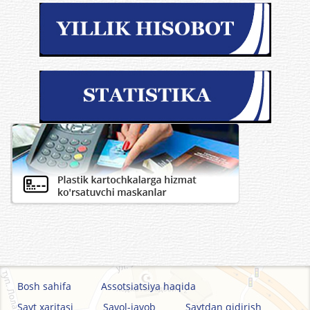
Bosh sahifa
Assotsiatsiya haqida
Sayt xaritasi
Savol-javob
Saytdan qidirish