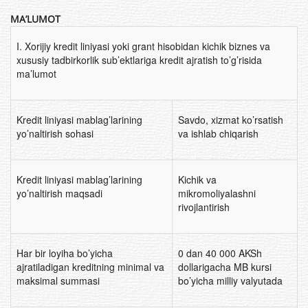
MA’LUMOT
I. Xorijiy kredit liniyasi yoki grant hisobidan kichik biznes va
xususiy tadbirkorlik sub’ektlariga kredit ajratish to’g’risida
ma’lumot
Kredit liniyasi mablag’larining
Savdo, xizmat ko’rsatish
yo’naltirish sohasi
va ishlab chiqarish
Kredit liniyasi mablag’larining
Kichik va
yo’naltirish maqsadi
mikromoliyalashni
rivojlantirish
Har bir loyiha bo’yicha
0 dan 40 000 AKSh
ajratiladigan kreditning minimal va
dollarigacha MB kursi
maksimal summasi
bo’yicha milliy valyutada