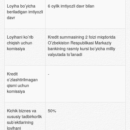
Loyiha bo’yicha
6 oylik imtiyozli davr bilan
beriladigan imtiyozli
davr
Loyihani ko’rib
Kredit summasining 2 foizi miqdorida
chiqish uchun
O’zbekiston Respublikasi Markaziy
komissiya
bankining rasmiy kursi bo’yicha milliy
valyutada to’lanadi
Kredit
-
o’zlashtirilmagan
qismi uchun
komissiya
Kichik biznes va
50%
xususiy tadbirkorlik
sub’ektlarining
loyihani