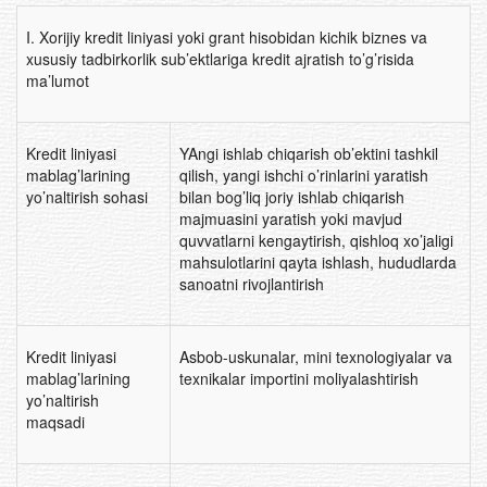
I. Xorijiy kredit liniyasi yoki grant hisobidan kichik biznes va
xususiy tadbirkorlik sub’ektlariga kredit ajratish to’g’risida
ma’lumot
Kredit liniyasi
YAngi ishlab chiqarish ob’ektini tashkil
mablag’larining
qilish, yangi ishchi o’rinlarini yaratish
yo’naltirish sohasi
bilan bog’liq joriy ishlab chiqarish
majmuasini yaratish yoki mavjud
quvvatlarni kengaytirish, qishloq xo’jaligi
mahsulotlarini qayta ishlash, hududlarda
sanoatni rivojlantirish
Kredit liniyasi
Asbob-uskunalar, mini texnologiyalar va
mablag’larining
texnikalar importini moliyalashtirish
yo’naltirish
maqsadi