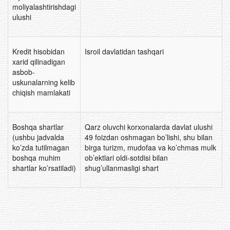
moliyalashtirishdagi
ulushi
Kredit hisobidan
Isroil davlatidan tashqari
xarid qilinadigan
asbob-
uskunalarning kelib
chiqish mamlakati
Boshqa shartlar
Qarz oluvchi korxonalarda davlat ulushi
(ushbu jadvalda
49 foizdan oshmagan bo’lishi, shu bilan
ko’zda tutilmagan
birga turizm, mudofaa va ko’chmas mulk
boshqa muhim
ob’ektlari oldi-sotdisi bilan
shartlar ko’rsatiladi)
shug’ullanmasligi shart