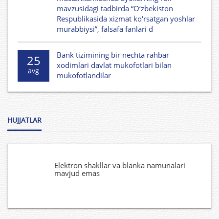
mavzusidagi tadbirda “O‘zbekiston
Respublikasida xizmat ko‘rsatgan yoshlar
murabbiysi”, falsafa fanlari d
Bank tizimining bir nechta rahbar
25
xodimlari davlat mukofotlari bilan
avg
mukofotlandilar
HUJJATLAR
Elektron shakllar va blanka namunalari
mavjud emas