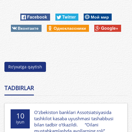
Facebook
Twitter
Мой мир
Вконтакте
Одноклассники
Google+
Ro’yxatga qaytish
TADBIRLAR
O‘zbekiston banklari Assotsiatsiyasida
10
tashkilot kasaba uyushmasi tashabbusi
iyun
bilan tadbir o‘tkazildi. “Oilani
mustahkamlashda ayollarning roli”