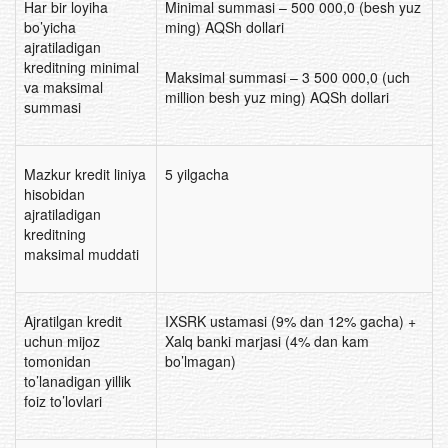
Har bir loyiha
Minimal summasi – 500 000,0 (besh yuz
bo’yicha
ming) AQSh dollari
ajratiladigan
kreditning minimal
Maksimal summasi – 3 500 000,0 (uch
va maksimal
million besh yuz ming) AQSh dollari
summasi
Mazkur kredit liniya
5 yilgacha
hisobidan
ajratiladigan
kreditning
maksimal muddati
Ajratilgan kredit
IXSRK ustamasi (9% dan 12% gacha) +
uchun mijoz
Xalq banki marjasi (4% dan kam
tomonidan
bo’lmagan)
to’lanadigan yillik
foiz to’lovlari