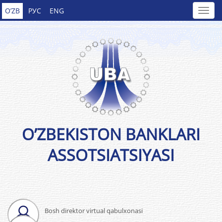
O’ZB
РУС
ENG
O’ZBEKISTON BANKLARI
ASSOTSIATSIYASI
Bosh direktor virtual qabulxonasi