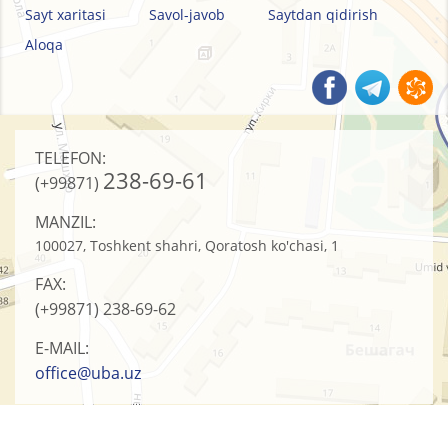
Sayt xaritasi
Savol-javob
Saytdan qidirish
Aloqa
TELEFON:
238-69-61
(+99871)
MANZIL:
100027, Toshkent shahri, Qoratosh ko'chasi, 1
FAX:
(+99871)
238-69-62
E-MAIL:
office@uba.uz