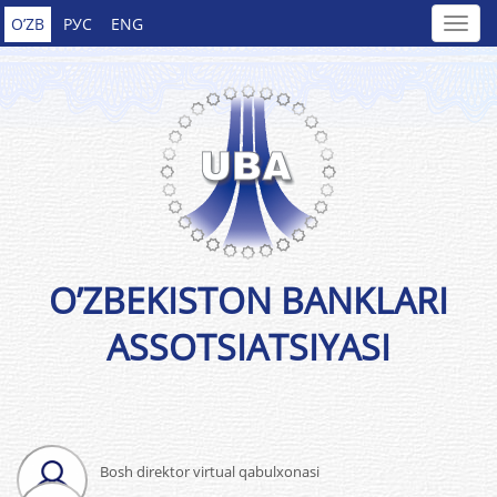
O’ZB
РУС
ENG
O’ZBEKISTON BANKLARI
ASSOTSIATSIYASI
Bosh direktor virtual qabulxonasi