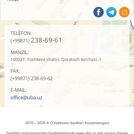
TELEFON:
238-69-61
(+99871)
MANZIL:
100027, Toshkent shahri, Qoratosh ko'chasi, 1
FAX:
(+99871)
238-69-62
E-MAIL:
office@uba.uz
2010 – 2026 © O’zbеkistоn banklari Assоtsiatsiyasi
Saytdagi ma’lumotlardan foydalanilganda
www.uba.uz
veb-saytiga havola