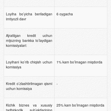
Loyiha bo’yicha beriladigan
6 oygacha
imtiyozli davr
Ajratilgan kredit uchun
mijozning bankka to’laydigan
komissiyalari:
Loyihani ko’rib chiqish uchun
1% kam bo’lmagan miqdorda
komissiya
Kredit o’zlashtirilmagan qismi
-
uchun komissiya
Kichik biznes va xususiy
25% kam bo’lmagan miqdorda
tadbirkorlik sub’ektlarining