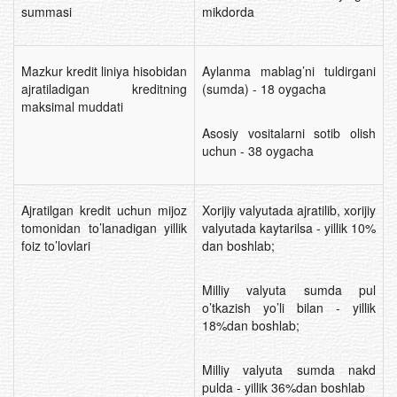
summasi
mikdorda
Mazkur kredit liniya hisobidan
Aylanma mablag’ni tuldirgani
ajratiladigan kreditning
(sumda) - 18 oygacha
maksimal muddati
Asosiy vositalarni sotib olish
uchun - 38 oygacha
Ajratilgan kredit uchun mijoz
Xorijiy valyutada ajratilib, xorijiy
tomonidan to’lanadigan yillik
valyutada kaytarilsa - yillik 10%
foiz to’lovlari
dan boshlab;
Milliy valyuta sumda pul
o’tkazish yo’li bilan - yillik
18%dan boshlab;
Milliy valyuta sumda nakd
pulda - yillik 36%dan boshlab