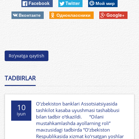
Facebook
Twitter
Мой мир
Вконтакте
Одноклассники
Google+
Ro’yxatga qaytish
TADBIRLAR
O‘zbekiston banklari Assotsiatsiyasida
10
tashkilot kasaba uyushmasi tashabbusi
iyun
bilan tadbir o‘tkazildi. “Oilani
mustahkamlashda ayollarning roli”
mavzusidagi tadbirda “O‘zbekiston
Respublikasida xizmat ko‘rsatgan yoshlar