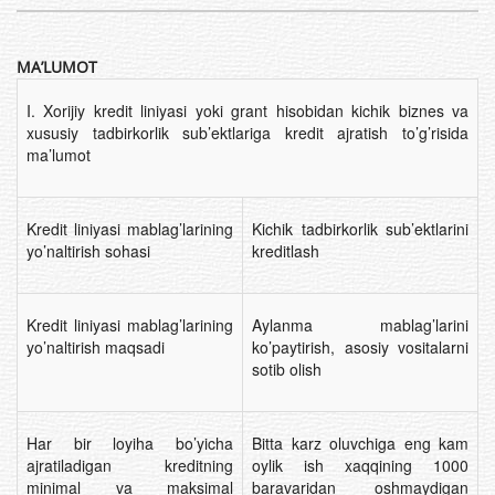
MA’LUMOT
I. Xorijiy kredit liniyasi yoki grant hisobidan kichik biznes va
xususiy tadbirkorlik sub’ektlariga kredit ajratish to’g’risida
ma’lumot
Kredit liniyasi mablag’larining
Kichik tadbirkorlik sub’ektlarini
yo’naltirish sohasi
kreditlash
Kredit liniyasi mablag’larining
Aylanma mablag’larini
yo’naltirish maqsadi
ko’paytirish, asosiy vositalarni
sotib olish
Har bir loyiha bo’yicha
Bitta karz oluvchiga eng kam
ajratiladigan kreditning
oylik ish xaqqining 1000
minimal va maksimal
baravaridan oshmaydigan