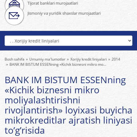
Tijorat banklari murojaatlari
Jismoniy va yuridik shaxslar murojaatlari
Bosh sahifa
Umumiy ma'lumotlar
Xorijiy kredit liniyalari
2014
BANK IM BISTUM ESSENning «Kichik biznesni mikro mo...
BANK IM BISTUM ESSENning
«Kichik biznesni mikro
moliyalashtirishni
rivojlantirish» loyixasi buyicha
mikrokreditlar ajratish liniyasi
to’g’risida