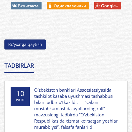
Вконтакте
Одноклассники
Google+
Ro’yxatga qaytish
TADBIRLAR
O‘zbekiston banklari Assotsiatsiyasida
10
tashkilot kasaba uyushmasi tashabbusi
iyun
bilan tadbir o‘tkazildi. “Oilani
mustahkamlashda ayollarning roli”
mavzusidagi tadbirda “O‘zbekiston
Respublikasida xizmat ko‘rsatgan yoshlar
murabbiysi”, falsafa fanlari d