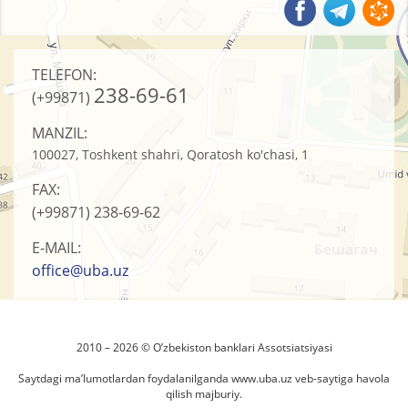
TELEFON:
238-69-61
(+99871)
MANZIL:
100027, Toshkent shahri, Qoratosh ko'chasi, 1
FAX:
(+99871)
238-69-62
E-MAIL:
office@uba.uz
2010 – 2026 © O’zbеkistоn banklari Assоtsiatsiyasi
Saytdagi ma’lumotlardan foydalanilganda
www.uba.uz
veb-saytiga havola
qilish majburiy.