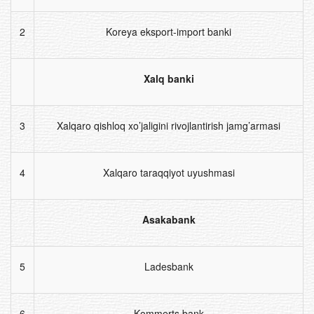
2
Koreya eksport-import banki
Xalq banki
3
Xalqaro qishloq xo’jaligini rivojlantirish jamg’armasi
4
Xalqaro taraqqiyot uyushmasi
Asakabank
5
Ladesbank
6
Kommerts bank