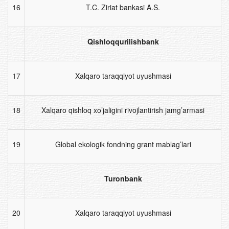
16
T.C. Ziriat bankasi A.S.
Qishloqqurilishbank
17
Xalqaro taraqqiyot uyushmasi
18
Xalqaro qishloq xo’jaligini rivojlantirish jamg’armasi
19
Global ekologik fondning grant mablag’lari
Turonbank
20
Xalqaro taraqqiyot uyushmasi