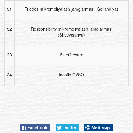
31
Triodos mikromoliyalash jamg’armasi (Gollandiya)
32
Responsibility mikromoliyalash jamg’armasi
(Shveytsariya)
33
BlueOrchard
34
Incofin CVSO
Facebook
Twitter
Мой мир