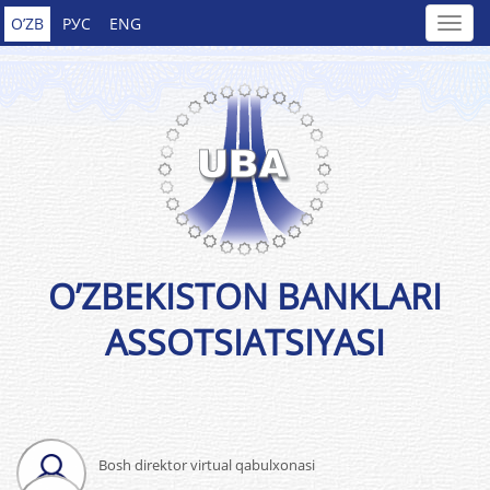
O’ZB
РУС
ENG
O’ZBEKISTON BANKLARI
ASSOTSIATSIYASI
Bosh direktor virtual qabulxonasi