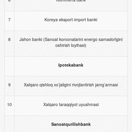
7
Koreya eksport-import banki
8
Jahon banki (Sanoat korxonalarini energo samadorlgini
oshirish loyihasi)
Ipotekabank
9
Xalqaro qishloq xo’jaligini rivojlantirish jamg’armasi
10
Xalqaro taraqqiyot uyushmasi
Sanoatqurilishbank