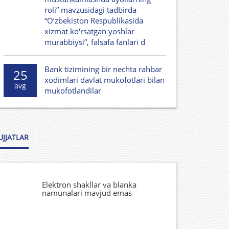
roli” mavzusidagi tadbirda
“O‘zbekiston Respublikasida
xizmat ko‘rsatgan yoshlar
murabbiysi”, falsafa fanlari d
Bank tizimining bir nechta rahbar
25
xodimlari davlat mukofotlari bilan
avg
mukofotlandilar
UJJATLAR
Elektron shakllar va blanka
namunalari mavjud emas