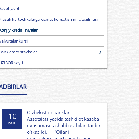
Savol-javob
Plastik kartochkalarga xizmat ko'rsatish infratuzilmasi
Xorijiy kredit liniyalari
Valyutalar kursi
Banklararo stavkalar
UZIBOR sayti
ADBIRLAR
O‘zbekiston banklari
10
Assotsiatsiyasida tashkilot kasaba
iyun
uyushmasi tashabbusi bilan tadbir
o‘tkazildi. “Oilani
mustahkamlashda ayollarning