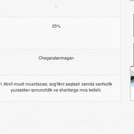
-
25%
Chegaralanmagan
1.Atrof-muxit muxofazasi, sog'likni saqlash xamda xavfsizlik
yuzasidan qonunchilik va shartlarga mos kelishi.