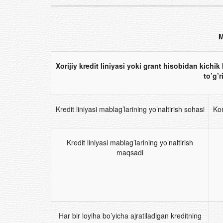
Xorijiy kredit liniyasi yoki grant hisobidan kichik
to’g’
Kredit liniyasi mablag’larining yo’naltirish sohasi
Kon
Kredit liniyasi mablag’larining yo’naltirish
maqsadi
Har bir loyiha bo’yicha ajratiladigan kreditning