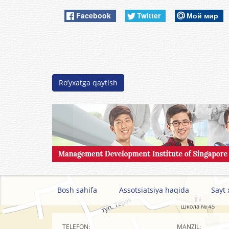
Facebook
Twitter
Мой мир
Ro’yxatga qaytish
Bosh sahifa
Assotsiatsiya haqida
Sayt 
TELEFON:
MANZIL: