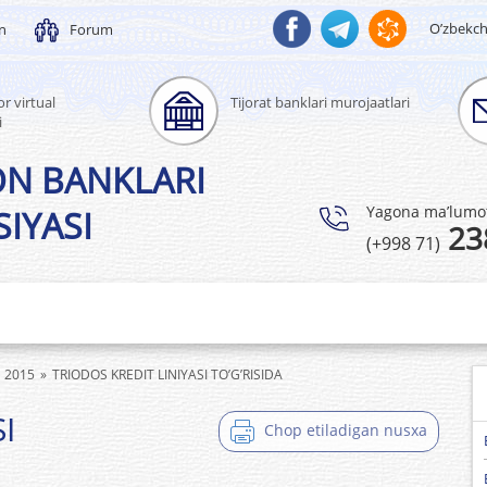
O’zbekc
un
Forum
r virtual
Tijorat banklari murojaatlari
i
ON BANKLARI
Yagona ma’lumotl
IYASI
23
(+998 71)
2015
TRIODOS KREDIT LINIYASI TO’G’RISIDA
I
Chop etiladigan nusxa