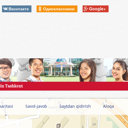
Вконтакте
Одноклассники
Google+
xaritasi
Savol-javob
Saytdan qidirish
Aloqa