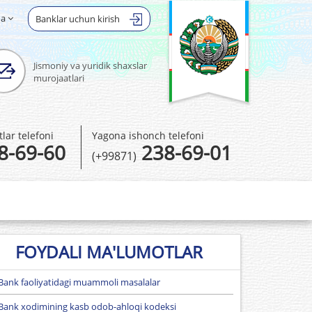
ha
Banklar uchun kirish
Jismoniy va yuridik shaxslar
murojaatlari
ar telefoni
Yagona ishonch telefoni
8-69-60
238-69-01
(+99871)
FOYDALI MA'LUMOTLAR
Bank faoliyatidagi muammoli masalalar
Bank xodimining kasb odob-ahloqi kodeksi