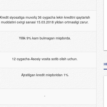
Kredit siyosatiga muvofq 36 oygacha lekin kreditni qaytarish
muddatini oxirgi sanasi 15.03.2018 yildan ortmasligi zarur.
Yillik 9% kam bulmagan miqdorda.
12 oygacha-Asosiy vosita sotib olish uchun.
H
Ajratilgan kredit miqdoridan 1%
-