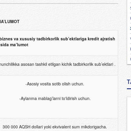
MA’LUMOT
 biznes va xususiy tadbirkorlik sub’ektlariga kredit ajratish
risida ma’lumot
unchilikka asosan tashkil etilgan kichik tadbirkorlik sub’ektlari .
T
-Asosiy vosita sotib olish uchun.
-Aylanma mablag’larni to'ldirish uchun.
300 000 AQSH dollari yoki ekvivalent sum mikdorigacha.