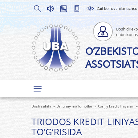
Zaif ko’ruvchilar uchc
Bosh direkto
qabulxonas
O’ZBEKIST
ASSOTSIATS
Bosh sahifa
Umumiy ma'lumotlar
Xorijiy kredit liniyalari
TRIODOS KREDIT LINIYAS
TO’G’RISIDA