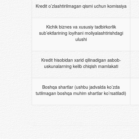
Kredit o’zlashtirilmagan qismi uchun komissiya
Kichik biznes va xususiy tadbirkorlik
sub’ektlarining loyihani moliyalashtirishdagi
ulushi
Kredit hisobidan xarid qilinadigan asbob-
uskunalarning kelib chiqish mamlakati
Boshqa shartlar (ushbu jadvalda ko’zda
tutilmagan boshqa muhim shartlar ko’rsatiladi)