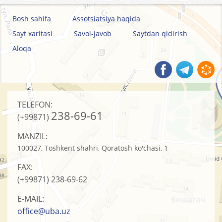
Bosh sahifa
Assotsiatsiya haqida
Sayt xaritasi
Savol-javob
Saytdan qidirish
Aloqa
TELEFON:
238-69-61
(+99871)
MANZIL:
100027, Toshkent shahri, Qoratosh ko'chasi, 1
FAX:
(+99871)
238-69-62
E-MAIL:
office@uba.uz