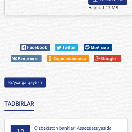
Hajmi: 1.17 MB
Facebook
Twitter
Мой мир
Вконтакте
Одноклассники
Google+
Ro’yxatga qaytish
TADBIRLAR
O‘zbekiston banklari Assotsiatsiyasida
10