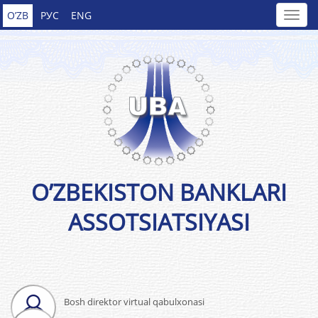
O’ZB
РУС
ENG
O’ZBEKISTON BANKLARI
ASSOTSIATSIYASI
Bosh direktor virtual qabulxonasi