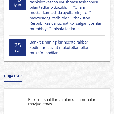
tashkilot kasaba uyushmasi tashabbusi
iyun
bilan tadbir o‘tkazildi. “Oilani
mustahkamlashda ayollarning roli”
mavzusidagi tadbirda “O‘zbekiston
Respublikasida xizmat ko‘rsatgan yoshlar
murabbiysi”, falsafa fanlari d
Bank tizimining bir nechta rahbar
25
xodimlari davlat mukofotlari bilan
avg
mukofotlandilar
HUJJATLAR
Elektron shakllar va blanka namunalari
mavjud emas