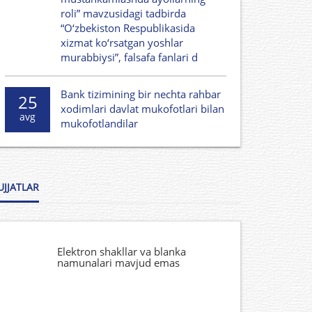
roli” mavzusidagi tadbirda
“O‘zbekiston Respublikasida
xizmat ko‘rsatgan yoshlar
murabbiysi”, falsafa fanlari d
Bank tizimining bir nechta rahbar
25
xodimlari davlat mukofotlari bilan
avg
mukofotlandilar
UJJATLAR
Elektron shakllar va blanka
namunalari mavjud emas