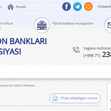
O’zbekc
un
Forum
r virtual
Tijorat banklari murojaatlari
i
ON BANKLARI
Yagona ma’lumotl
IYASI
23
(+998 71)
izmat ko'rsatish infratuzi...
Chop etiladigan nusxa