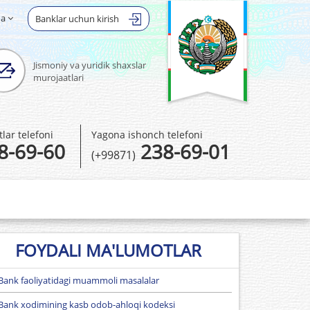
ha
Banklar uchun kirish
Jismoniy va yuridik shaxslar
murojaatlari
ar telefoni
Yagona ishonch telefoni
8-69-60
238-69-01
(+99871)
FOYDALI MA'LUMOTLAR
Bank faoliyatidagi muammoli masalalar
Bank xodimining kasb odob-ahloqi kodeksi