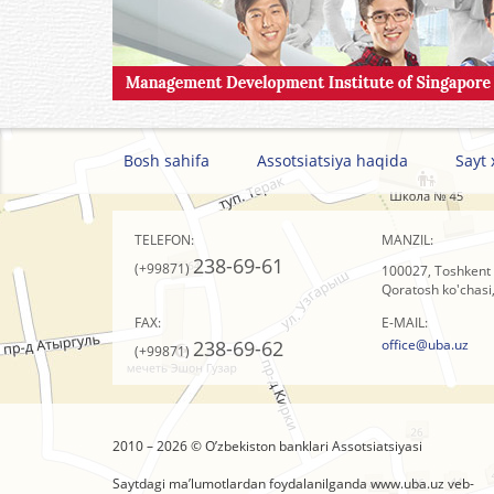
Bosh sahifa
Assotsiatsiya haqida
Sayt 
TELEFON:
MANZIL:
238-69-61
(+99871)
100027, Toshkent 
Qoratosh ko'chasi,
FAX:
E-MAIL:
238-69-62
office@uba.uz
(+99871)
2010 – 2026 © O’zbеkistоn banklari Assоtsiatsiyasi
Saytdagi ma’lumotlardan foydalanilganda
www.uba.uz
veb-