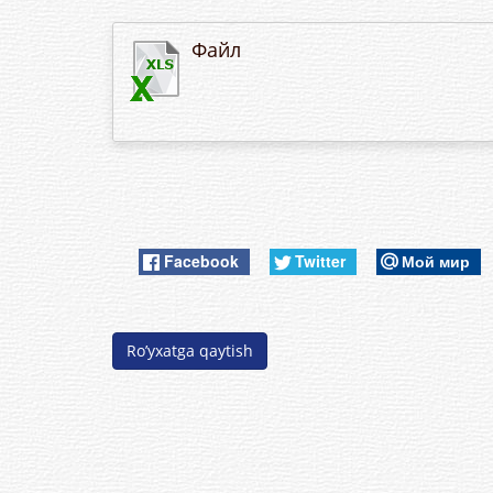
Файл
Facebook
Twitter
Мой мир
Ro’yxatga qaytish