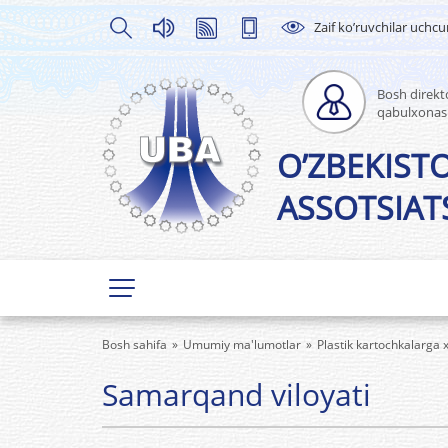
Zaif ko’ruvchilar uchc
Bosh direkto
qabulxonas
O’ZBEKIST
ASSOTSIATS
Bosh sahifa
Umumiy ma'lumotlar
Plastik kartochkalarga x
Samarqand viloyati