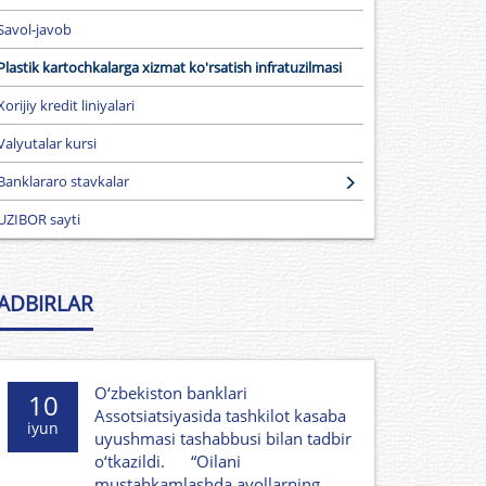
Savol-javob
Plastik kartochkalarga xizmat ko'rsatish infratuzilmasi
Xorijiy kredit liniyalari
Valyutalar kursi
Banklararo stavkalar
UZIBOR sayti
ADBIRLAR
O‘zbekiston banklari
10
Assotsiatsiyasida tashkilot kasaba
iyun
uyushmasi tashabbusi bilan tadbir
o‘tkazildi. “Oilani
mustahkamlashda ayollarning