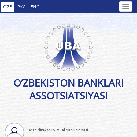
O’ZB
РУС
ENG
O’ZBEKISTON BANKLARI
ASSOTSIATSIYASI
Bosh direktor virtual qabulxonasi