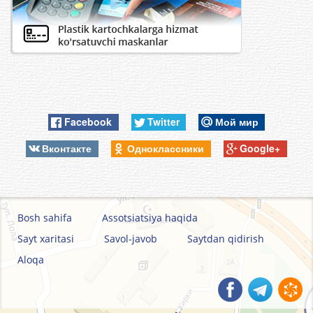
Facebook
Twitter
Мой мир
Вконтакте
Одноклассники
Google+
Bosh sahifa
Assotsiatsiya haqida
Sayt xaritasi
Savol-javob
Saytdan qidirish
Aloqa