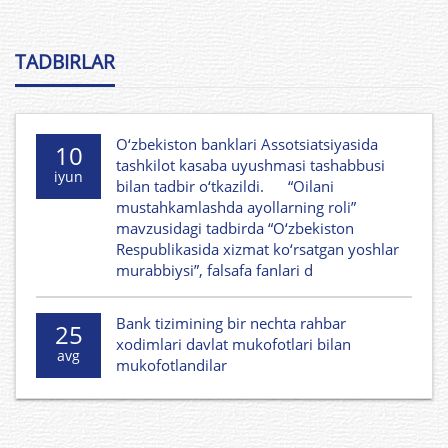
TADBIRLAR
O‘zbekiston banklari Assotsiatsiyasida
10
tashkilot kasaba uyushmasi tashabbusi
iyun
bilan tadbir o‘tkazildi. “Oilani
mustahkamlashda ayollarning roli”
mavzusidagi tadbirda “O‘zbekiston
Respublikasida xizmat ko‘rsatgan yoshlar
murabbiysi”, falsafa fanlari d
Bank tizimining bir nechta rahbar
25
xodimlari davlat mukofotlari bilan
avg
mukofotlandilar