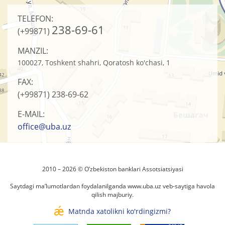
TELEFON:
238-69-61
(+99871)
MANZIL:
100027, Toshkent shahri, Qoratosh ko'chasi, 1
FAX:
(+99871)
238-69-62
E-MAIL:
office@uba.uz
2010 – 2026 © O’zbеkistоn banklari Assоtsiatsiyasi
Saytdagi ma’lumotlardan foydalanilganda
www.uba.uz
veb-saytiga havola
qilish majburiy.
Matnda xatolikni ko'rdingizmi?