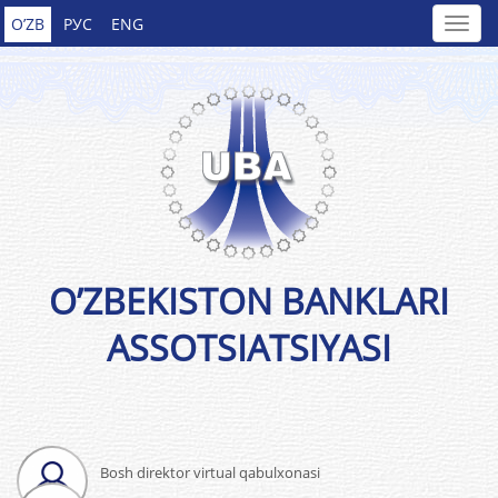
O’ZB
РУС
ENG
O’ZBEKISTON BANKLARI
ASSOTSIATSIYASI
Bosh direktor virtual qabulxonasi