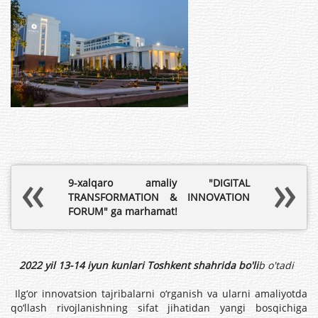
9-xalqaro amaliy "DIGITAL
TRANSFORMATION & INNOVATION
FORUM" ga marhamat!
2022 yil 13-14 iyun kunlari Toshkent shahrida bo'li
b o'tadi
Ilg‘or innovatsion tajribalarni o‘rganish va ularni amaliyotda
qo‘llash rivojlanishning sifat jihatidan yangi bosqichiga