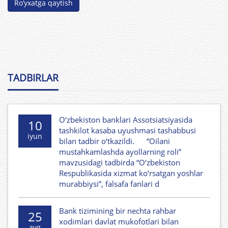
Ro’yxatga qaytish
TADBIRLAR
O‘zbekiston banklari Assotsiatsiyasida
10
tashkilot kasaba uyushmasi tashabbusi
iyun
bilan tadbir o‘tkazildi. “Oilani
mustahkamlashda ayollarning roli”
mavzusidagi tadbirda “O‘zbekiston
Respublikasida xizmat ko‘rsatgan yoshlar
murabbiysi”, falsafa fanlari d
Bank tizimining bir nechta rahbar
25
xodimlari davlat mukofotlari bilan
avg