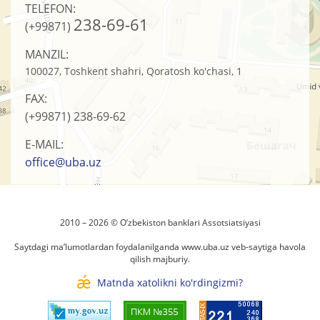
TELEFON:
238-69-61
(+99871)
MANZIL:
100027, Toshkent shahri, Qoratosh ko'chasi, 1
FAX:
(+99871)
238-69-62
E-MAIL:
office@uba.uz
2010 – 2026 © O’zbеkistоn banklari Assоtsiatsiyasi
Saytdagi ma’lumotlardan foydalanilganda
www.uba.uz
veb-saytiga havola
qilish majburiy.
Matnda xatolikni ko'rdingizmi?