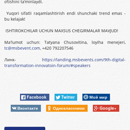
o‘tishini taʼminlaydi.
Yuqori sifatli raqamlashtirish endi shunchaki trend emas -
bu kelajak!
ISHTIROKCHILAR UCHUN MAXSUS CHEGIRMALAR MAVJUD!
Ma'lumot uchun: Tatyana Chusovitina, loyiha menejeri,
tc@msbevent.com
, +420 792207546
Линк-
https://landing.msbevents.com/9th-digital-
transformation-innovatoin-forum/#speakers
Facebook
Twitter
Мой мир
Вконтакте
Одноклассники
Google+