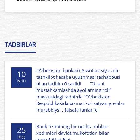
TADBIRLAR
O‘zbekiston banklari Assotsiatsiyasida
10
tashkilot kasaba uyushmasi tashabbusi
iyun
bilan tadbir o‘tkazildi. “Oilani
mustahkamlashda ayollarning roli”
mavzusidagi tadbirda “O‘zbekiston
Respublikasida xizmat ko‘rsatgan yoshlar
murabbiysi”, falsafa fanlari d
Bank tizimining bir nechta rahbar
25
xodimlari davlat mukofotlari bilan
avg
mukofotlandilar