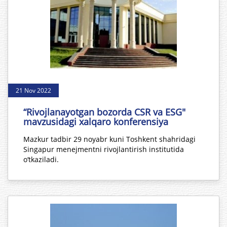
21 Nov 2022
“Rivojlanayotgan bozorda CSR va ESG"
mavzusidagi xalqaro konferensiya
Mazkur tadbir 29 noyabr kuni Toshkent shahridagi
Singapur menejmentni rivojlantirish institutida
o‘tkaziladi.