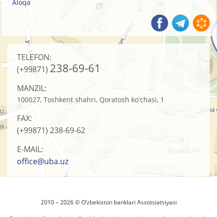
Aloqa
TELEFON:
238-69-61
(+99871)
MANZIL:
100027, Toshkent shahri, Qoratosh ko'chasi, 1
FAX:
(+99871)
238-69-62
E-MAIL:
office@uba.uz
2010 – 2026 © O’zbеkistоn banklari Assоtsiatsiyasi