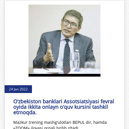
24 Jan 2022
O‘zbekiston banklari Assotsiatsiyasi fevral
oyida ikkita onlayn o‘quv kursini tashkil
etmoqda.
Mazkur trening mashg‘ulotlari BEPUL dir, hamda
«ZOOM» ilovasi orqali bo‘lib o‘tadi.