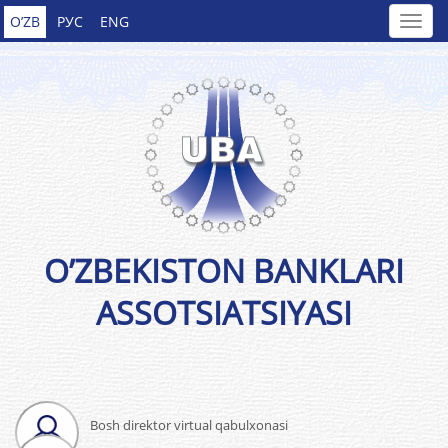
O’ZB
РУС
ENG
O’ZBEKISTON BANKLARI
ASSOTSIATSIYASI
Bosh direktor virtual qabulxonasi