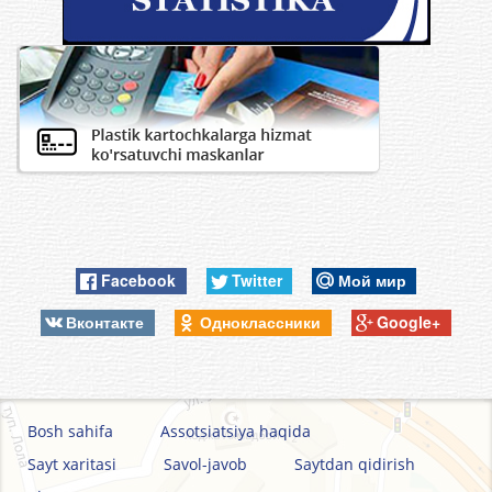
Facebook
Twitter
Мой мир
Вконтакте
Одноклассники
Google+
Bosh sahifa
Assotsiatsiya haqida
Sayt xaritasi
Savol-javob
Saytdan qidirish