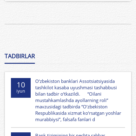
TADBIRLAR
O‘zbekiston banklari Assotsiatsiyasida
10
tashkilot kasaba uyushmasi tashabbusi
iyun
bilan tadbir o‘tkazildi. “Oilani
mustahkamlashda ayollarning roli”
mavzusidagi tadbirda “O‘zbekiston
Respublikasida xizmat ko‘rsatgan yoshlar
murabbiysi”, falsafa fanlari d
Bank tizimining bir nechta rahbar