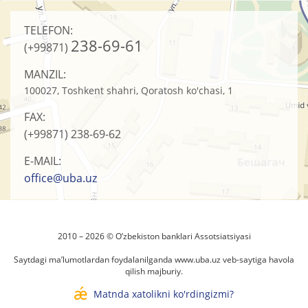
TELEFON:
238-69-61
(+99871)
MANZIL:
100027, Toshkent shahri, Qoratosh ko'chasi, 1
FAX:
(+99871)
238-69-62
E-MAIL:
office@uba.uz
2010 – 2026 © O’zbеkistоn banklari Assоtsiatsiyasi
Saytdagi ma’lumotlardan foydalanilganda
www.uba.uz
veb-saytiga havola
qilish majburiy.
Matnda xatolikni ko'rdingizmi?