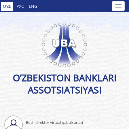
O’ZB
РУС
ENG
O’ZBEKISTON BANKLARI
ASSOTSIATSIYASI
Bosh direktor virtual qabulxonasi