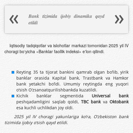
Bank tizimida ijobiy dinamika qayd
etildi
Iqtisodiy tadqiqotlar va islohotlar markazi tomonidan 2025 yil IV
choragi bo‘yicha «Banklar faollik indeksi» eʼlon qilindi.
Reyting 35 ta tijorat bankini qamrab olgan bo‘lib, yirik
banklar orasida Kapital bank, Trastbank va Hamkor
bank yetakchi bo‘ldi. Umumiy reytingda eng yuqori
o‘sish O‘zsanoatqurilishbankda kuzatildi.
Kichik banklar segmentida
Universal bank
peshqadamligini saqlab qoldi,
TВС bank
va
Oktobank
esa kuchli uchlikdan joy oldi.
2025 yil IV choragi yakunlariga ko‘ra, O‘zbekiston bank
tizimida ijobiy o‘sish qayd etildi.