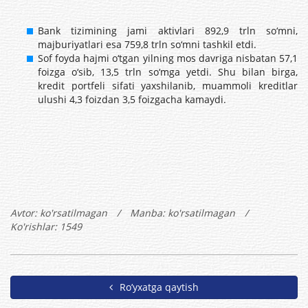
Bank tizimining jami aktivlari 892,9 trln so‘mni,
majburiyatlari esa 759,8 trln so‘mni tashkil etdi.
Sof foyda hajmi o‘tgan yilning mos davriga nisbatan 57,1
foizga o‘sib, 13,5 trln so‘mga yetdi. Shu bilan birga,
kredit portfeli sifati yaxshilanib, muammoli kreditlar
ulushi 4,3 foizdan 3,5 foizgacha kamaydi.
Avtor:
ko'rsatilmagan
/
Manba: ko'rsatilmagan
/
Ko'rishlar: 1549
Ro’yxatga qaytish