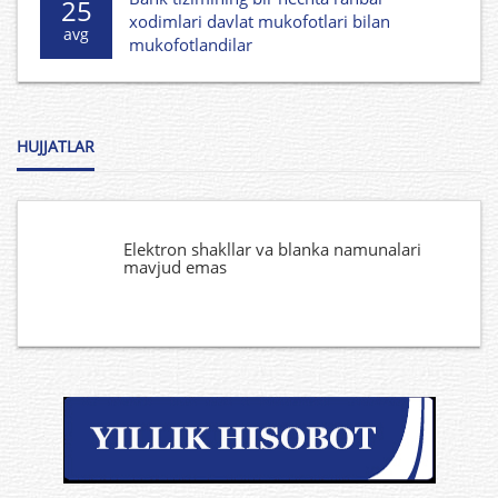
25
xodimlari davlat mukofotlari bilan
avg
mukofotlandilar
HUJJATLAR
Elektron shakllar va blanka namunalari
mavjud emas