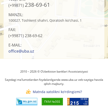
238-69-61
(+99871)
MANZIL:
100027, Toshkent shahri, Qoratosh ko'chasi, 1
FAX:
(+99871)
238-69-62
E-MAIL:
office@uba.uz
2010 – 2026 © O’zbеkistоn banklari Assоtsiatsiyasi
Saytdagi ma’lumotlardan foydalanilganda
www.uba.uz
veb-saytiga havola
qilish majburiy.
Matnda xatolikni ko'rdingizmi?