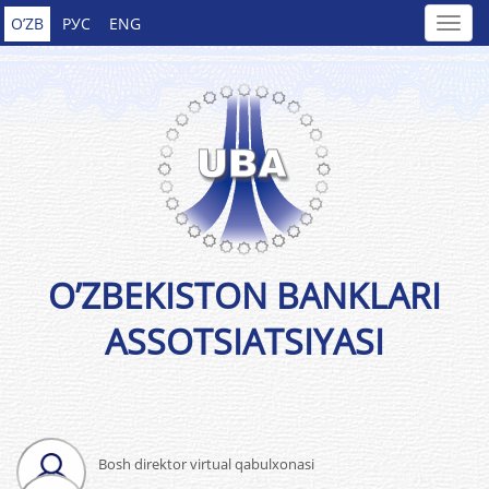
O’ZB
РУС
ENG
O’ZBEKISTON BANKLARI
ASSOTSIATSIYASI
Bosh direktor virtual qabulxonasi