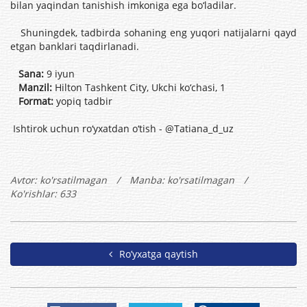
bilan yaqindan tanishish imkoniga ega bo‘ladilar.
Shuningdek, tadbirda sohaning eng yuqori natijalarni qayd
etgan banklari taqdirlanadi.
Sana:
9 iyun
Manzil:
Hilton Tashkent City, Ukchi ko‘chasi, 1
Format:
yopiq tadbir
Ishtirok uchun ro‘yxatdan o‘tish - @Tatiana_d_uz
Avtor:
ko'rsatilmagan
/
Manba: ko'rsatilmagan
/
Ko'rishlar: 633
Ro’yxatga qaytish