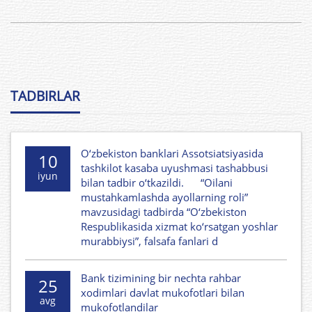
TADBIRLAR
O‘zbekiston banklari Assotsiatsiyasida
10
tashkilot kasaba uyushmasi tashabbusi
iyun
bilan tadbir o‘tkazildi. “Oilani
mustahkamlashda ayollarning roli”
mavzusidagi tadbirda “O‘zbekiston
Respublikasida xizmat ko‘rsatgan yoshlar
murabbiysi”, falsafa fanlari d
Bank tizimining bir nechta rahbar
25
xodimlari davlat mukofotlari bilan
avg
mukofotlandilar