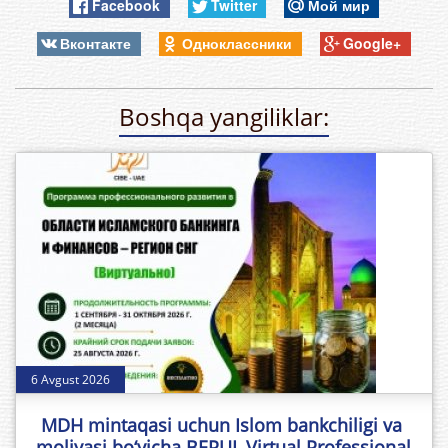
Facebook
Twitter
Мой мир
Вконтакте
Одноклассники
Google+
Boshqa yangiliklar:
6 Avgust 2026
MDH mintaqasi uchun Islom bankchiligi va
moliyasi bo‘yicha BEPUL Virtual Professional