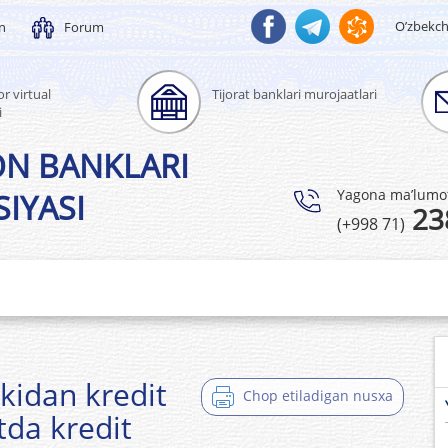
O’zbekc
un
Forum
r virtual
Tijorat banklari murojaatlari
i
ON BANKLARI
Yagona ma’lumotl
IYASI
23
(+998 71)
nkidan kredit
Chop etiladigan nusxa
tda kredit