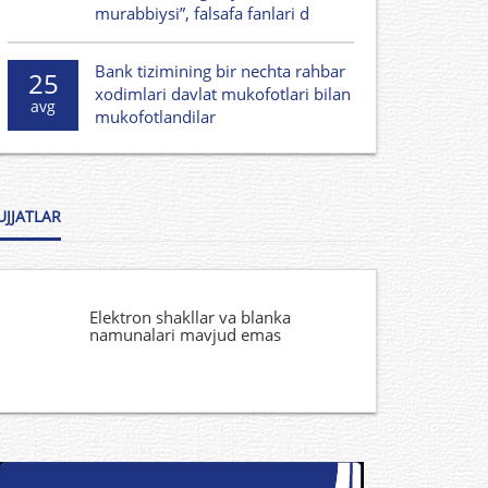
murabbiysi”, falsafa fanlari d
Bank tizimining bir nechta rahbar
25
xodimlari davlat mukofotlari bilan
avg
mukofotlandilar
UJJATLAR
Elektron shakllar va blanka
namunalari mavjud emas