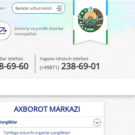
ha
Banklar uchun kirish
Jismoniy va yuridik shaxslar
murojaatlari
ar telefoni
Yagona ishonch telefoni
8-69-60
238-69-01
(+99871)
AXBOROT MARKAZI
Yangiliklar
Tartibga soluvchi organlar yangiliklari