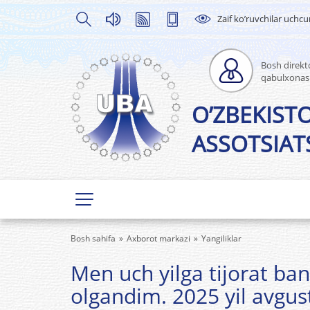
Zaif ko’ruvchilar uchc
Bosh direkto
qabulxonas
O’ZBEKIST
ASSOTSIATS
Bosh sahifa
Axborot markazi
Yangiliklar
Men uch yilga tijorat ba
olgandim. 2025 yil avgus