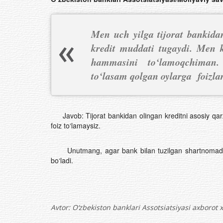
Men uch yilga tijorat bankida
kredit muddati tugaydi. Men k
hammasini to‘lamoqchiman.
to‘lasam qolgan oylarga foizla
Javob: Tijorat bankidan olingan kreditni asosiy qarz
foiz to‘lamaysiz.
Unutmang, agar bank bilan tuzilgan shartnomada ko
bo‘ladi.
Avtor:
O‘zbekiston banklari Assotsiatsiyasi axborot 