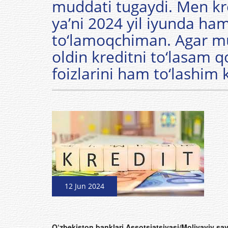
muddati tugaydi. Men kr
yaʼni 2024 yil iyunda ha
to‘lamoqchiman. Agar m
oldin kreditni to‘lasam 
foizlarini ham to‘lashim
12 Jun 2024
O‘zbekiston banklari Assotsiatsiyasi/Moliyaviy sa