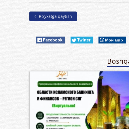
Ro’yxatga qaytish
Facebook
Twitter
Мой мир
Boshqa