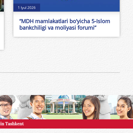
1 Iyul 2026
“MDH mamlakatlari bo‘yicha 5-Islom
bankchiligi va moliyasi forumi”