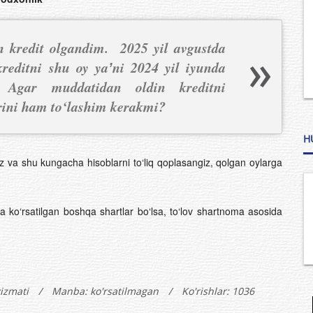
n kredit olgandim. 2025 yil avgustda
reditni shu oy yaʼni 2024 yil iyunda
 Agar muddatidan oldin kreditni
rini ham to‘lashim kerakmi?
H
 va shu kungacha hisoblarni to‘liq qoplasangiz, qolgan oylarga
‘rsatilgan boshqa shartlar bo‘lsa, to‘lov shartnoma asosida
xizmati
/
Manba: ko'rsatilmagan
/
Ko'rishlar: 1036