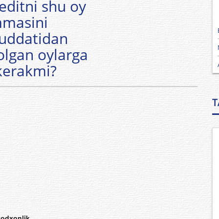
editni shu oy
mmasini
uddatidan
qolgan oylarga
 kerakmi?
T
vodxonlik