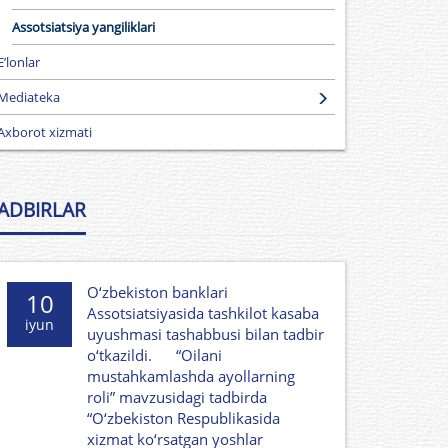
Assotsiatsiya yangiliklari
E’lonlar
Mediateka
Axborot xizmati
ADBIRLAR
O‘zbekiston banklari
10
Assotsiatsiyasida tashkilot kasaba
iyun
uyushmasi tashabbusi bilan tadbir
o‘tkazildi. “Oilani
mustahkamlashda ayollarning
roli” mavzusidagi tadbirda
“O‘zbekiston Respublikasida
xizmat ko‘rsatgan yoshlar