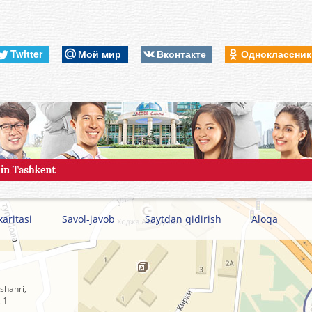
Twitter
Мой мир
Вконтакте
Одноклассни
xaritasi
Savol-javob
Saytdan qidirish
Aloqa
shahri,
 1