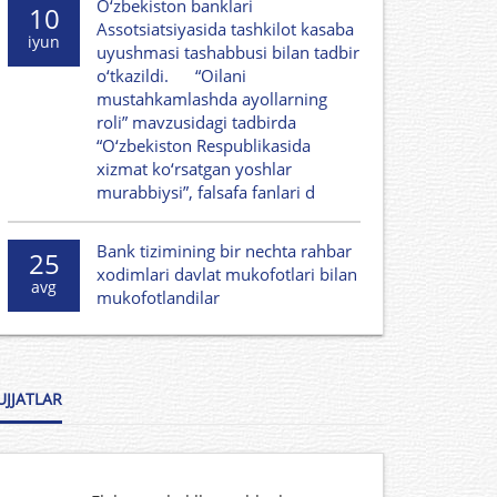
O‘zbekiston banklari
10
Assotsiatsiyasida tashkilot kasaba
iyun
uyushmasi tashabbusi bilan tadbir
o‘tkazildi. “Oilani
mustahkamlashda ayollarning
roli” mavzusidagi tadbirda
“O‘zbekiston Respublikasida
xizmat ko‘rsatgan yoshlar
murabbiysi”, falsafa fanlari d
Bank tizimining bir nechta rahbar
25
xodimlari davlat mukofotlari bilan
avg
mukofotlandilar
UJJATLAR