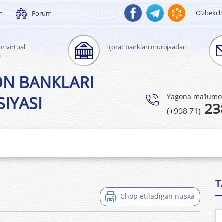
O’zbekc
un
Forum
r virtual
Tijorat banklari murojaatlari
i
ON BANKLARI
Yagona ma’lumotl
IYASI
23
(+998 71)
T
Chop etiladigan nusxa