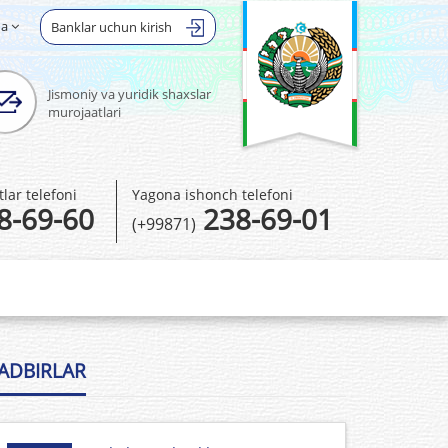
ha
Banklar uchun kirish
Jismoniy va yuridik shaxslar
murojaatlari
ar telefoni
Yagona ishonch telefoni
8-69-60
238-69-01
(+99871)
ADBIRLAR