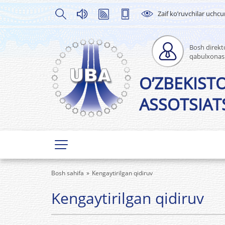
Zaif ko’ruvchilar uchc
Bosh direkto
qabulxonas
O’ZBEKIST
ASSOTSIATS
Bosh sahifa
Kengaytirilgan qidiruv
Kengaytirilgan qidiruv