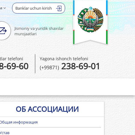
ом
Banklar uchun kirish
Jismoniy va yuridik shaxslar
murojaatlari
ar telefoni
Yagona ishonch telefoni
8-69-60
238-69-01
(+99871)
ОБ АССОЦИАЦИИ
Общая информация
Устав