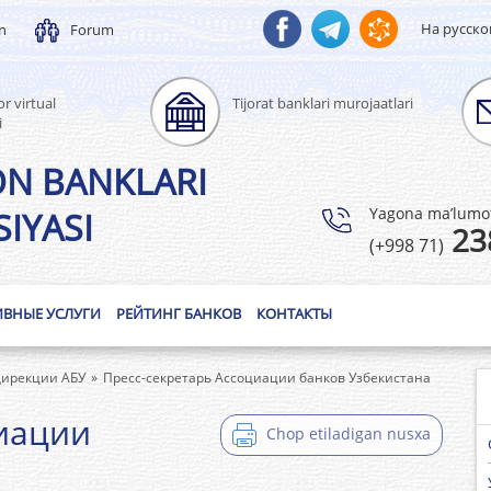
На русск
un
Forum
r virtual
Tijorat banklari murojaatlari
i
ON BANKLARI
Yagona ma’lumotl
IYASI
23
(+998 71)
ИВНЫЕ УСЛУГИ
РЕЙТИНГ БАНКОВ
КОНТАКТЫ
дирекции АБУ
Пресс-секретарь Ассоциации банков Узбекистана
циации
Chop etiladigan nusxa