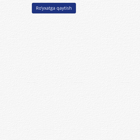
Ro’yxatga qaytish