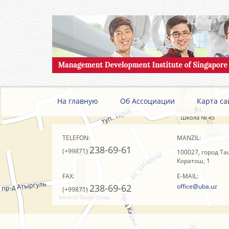
На главную
Об Ассоциации
Карта са
TELEFON:
MANZIL:
238-69-61
(+99871)
100027, город Та
Коратош, 1
FAX:
E-MAIL:
238-69-62
office@uba.uz
(+99871)