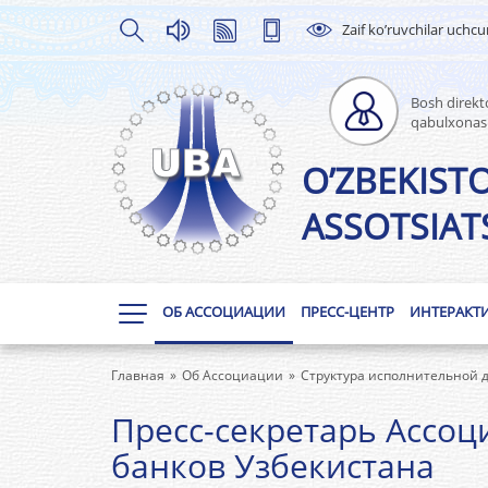
Zaif ko’ruvchilar uchc
Bosh direkto
qabulxonas
O’ZBEKIST
ASSOTSIATS
ОБ АССОЦИАЦИИ
ПРЕСС-ЦЕНТР
ИНТЕРАКТ
Главная
Об Ассоциации
Структура исполнительной 
Пресс-секретарь Ассо
банков Узбекистана