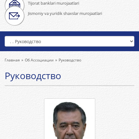
Tijorat banklari murojaatlari
Jismoniy va yuridik shaxslar murojaatlari
Главная
Об Ассоциации
Руководство
Руководство