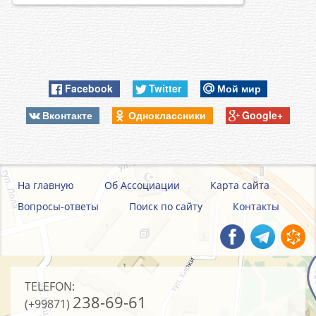
Заместитель Председателя Кабинета
Министров при Президенте Узбекской ССР,
1990-2000
Заместитель Премьер-министра Республики
гг. -
Узбекистан, первый заместитель Премьер-
министра Республики Узбекистан
Facebook
Twitter
Мой мир
2000-2002
Хоким Кашкадарьинской области
Вконтакте
Одноклассники
Google+
гг. -
2003-2005
Председатель Правления ГА
гг. -
«Узжилсбербанк»
На главную
Об Ассоциации
Карта сайта
2018-по н/
Генеральный директор Ассоциации банков
Вопросы-ответы
Поиск по сайту
Контакты
вр. -
Узбекистана
TELEFON:
238-69-61
(+99871)