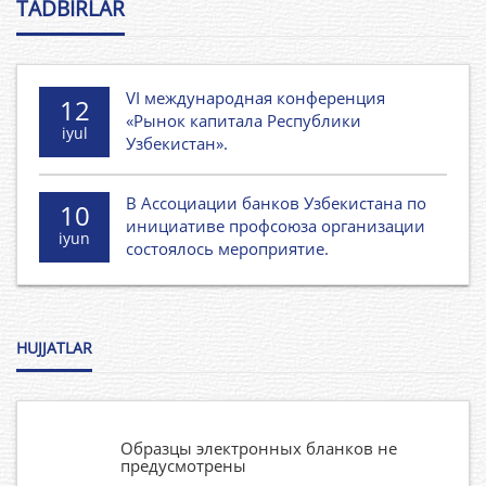
TADBIRLAR
Начальник сметно-договорного отдела –
1975
Специализированный трест
-1975 гг. -
«Сельтрансспецстрой»
VI международная конференция
12
1975-
Начальник спец.передвижной мехколонны
«Рынок капитала Республики
iyul
1979 гг. -
№24 – трест «Узсельспецстрой»
Узбекистан».
1979-1981
Управляющий треста -
В Ассоциации банков Узбекистана по
10
гг. -
“Сельтрансспецстрой”
инициативе профсоюза организации
iyun
состоялось мероприятие.
1981-1983
Управляющий треста –
гг. -
“Узсельсантехгазмонтаж”
1983-1985
Начальник объединения –
HUJJATLAR
гг.
“Узсельспецмонтаж”
1985-1985
Заместитель Министра сельского
гг.
строительства УзССР
Образцы электронных бланков не
предусмотрены