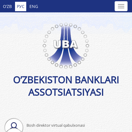
O’ZB
РУС
ENG
O’ZBEKISTON BANKLARI
ASSOTSIATSIYASI
Bosh direktor virtual qabulxonasi