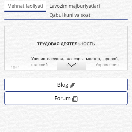
Mehnat faoliyati
Lavozim majburiyatlari
Qabul kuni va soati
ТРУДОВАЯ ДЕЯТЕЛЬНОСТЬ
Ученик слесаря, cлесарь, мастер, прораб,
старший прораб Управления
1961
«Стройгазмонтаж» треста
-1964 гг. -
Узсантехгазмонтажа Министерства
строительства Узбекской ССР
Blog
1964 –
Прораб, старший прораб, старший прораб –
Forum
1973 гг.
МУ “Горсантехмонтаж”
1973
Начальник монтажного управления – МУ-2
-1975 гг. -
«Ташсантехгазмонтаж»