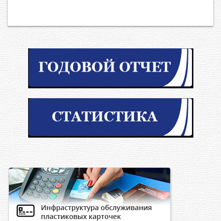
1985-1988
Председатель “Узколхозстрой”
гг.
Председатель Узагростроя, заместитель
1988
Председателя Госагропрома, Министр
-1989 гг. -
Узбекской ССР
Заведующий Социально-экономическим
отделом ЦК Компартии Узбекистана,
1989
главный специалист Управления
-1989 гг. -
руководящих кадров и быта сельских
строителей
1989
Заведующий социально-экономического
-1990 гг. -
отдела ЦК Компартии Узбекистана
Заместитель Председателя Совета
1990-1990
Министров Узбекской ССР – Председатель
гг. -
Госплана Узбекской ССР