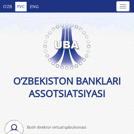
O’ZB
РУС
ENG
O’ZBEKISTON BANKLARI
ASSOTSIATSIYASI
Bosh direktor virtual qabulxonasi