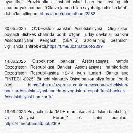
uyushtirdi. Prezidentimiz tashabbuslari bilan har oyning bir
shanba-yakshanbasi “Oila va jamoa bilan sayohatga chiqish kuni”,
deb eʼlon qilingan.
https://t.me/ubamatbuot/2282
30.05.2025 O‘zbekiston banklari Assotsiatsiyasi Qirg‘iziston
poytaxti Bishkek shahrida bo‘lib o‘tgan Turkiy davlatlar banklar
Assotsiatsiyalari Kengashi (SBATS) aʼzolarining beshinchi
yig‘ilishida ishtirok etdi.
https://t.me/ubamatbuot/2299
14.06.2025 O‘zbekiston banklari Assotsiatsiyasi hamda
Qozog‘iston Respublikasi Banklar Assotsiatsiyasi hamkorlikda
Qozog‘iston Respublikasida 12-14 iyun kunlari “Banks and
FINTECH-2025” Birinchi Markaziy Osiyo bank-moliya forumi bo‘lib
o‘tdi.
https://uba.uz/uz/press_center/news/uba/o-zbekiston-
banklar-
Assotsiatsiyasi-hamda-qozog-iston-respublikasi-banklar-
Assotsiatsiyasi-hamkorlik/
16.06.2025 Poytaxtimizda "MDH mamlakatlari 4- Islom bankchiligi
va Moliyasi Forumi" o‘z ishini boshladi.
https://t.me/ubamatbuot/2309