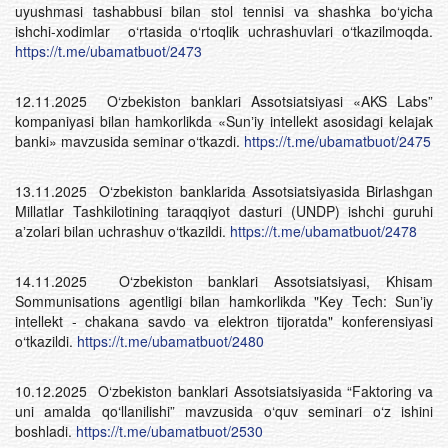
uyushmasi tashabbusi bilan stol tennisi va shashka bo‘yicha
ishchi-xodimlar o‘rtasida o‘rtoqlik uchrashuvlari o‘tkazilmoqda.
https://t.me/ubamatbuot/2473
12.11.2025 O‘zbekiston banklari Assotsiatsiyasi «AKS Labs”
kompaniyasi bilan hamkorlikda «Sunʼiy intellekt asosidagi kelajak
banki» mavzusida seminar o‘tkazdi.
https://t.me/ubamatbuot/2475
13.11.2025 O‘zbekiston banklarida Assotsiatsiyasida Birlashgan
Millatlar Tashkilotining taraqqiyot dasturi (UNDP) ishchi guruhi
aʼzolari bilan uchrashuv o‘tkazildi.
https://t.me/ubamatbuot/2478
14.11.2025 O‘zbekiston banklari Assotsiatsiyasi, Khisam
Sommunisations agentligi bilan hamkorlikda "Key Tech: Sunʼiy
intellekt - chakana savdo va elektron tijoratda" konferensiyasi
o‘tkazildi.
https://t.me/ubamatbuot/2480
10.12.2025 O‘zbekiston banklari Assotsiatsiyasida “Faktoring va
uni amalda qo‘llanilishi” mavzusida o‘quv seminari o‘z ishini
boshladi.
https://t.me/ubamatbuot/2530