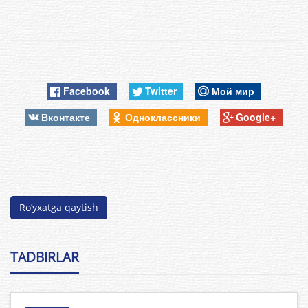
Facebook
Twitter
Мой мир
Вконтакте
Одноклассники
Google+
Ro’yxatga qaytish
TADBIRLAR