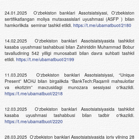
24.01.2025 O‘zbekiston banklari Assotsiatsiyasi, O‘zbekiston
sertifikatlangan moliya mutaxassislari uyushmasi (ASFP ) bilan
hamkorlikda seminar tashkil etildi.
https://t.me/ubamatbuot/2180
14.02.2025 O‘zbekiston banklari Assotsiatsiyasida tashkilot
kasaba uyushmasi tashabbusi bilan Zahiriddin Muhammad Bobur
tavalludining 542 yilligi munosabati bilan davra suhbati tashkil
etildi.
https://t.me/ubamatbuot/2199
11.03.2025 O‘zbekiston banklari Assotsiatsiyasi, “Unique
Present” MCHJ bilan birgalikda “BankTech:Raqamli mahsulotlar
va ekotizim” mavzusidagi munozara sessiyasi o‘tkazildi.
https://t.me/ubamatbuot/2218
12.03.2025 O‘zbekiston banklari Assotsiatsiyasida tashkilot
kasaba uyushmasi tashabbusi bilan tadbir o‘tkazildi.
https://t.me/ubamatbuot/2220
28.03.2025 O‘zbekiston banklari Assotsiatsiyasida joriy yilning 28