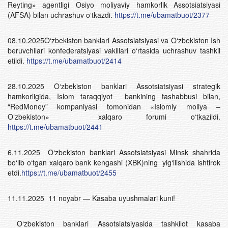
Reyting» agentligi Osiyo moliyaviy hamkorlik Assotsiatsiyasi
(AFSA) bilan uchrashuv o‘tkazdi.
https://t.me/ubamatbuot/2377
08.10.2025O‘zbekiston banklari Assotsiatsiyasi va O‘zbekiston Ish
beruvchilari konfederatsiyasi vakillari o‘rtasida uchrashuv tashkil
etildi.
https://t.me/ubamatbuot/2414
28.10.2025 O‘zbekiston banklari Assotsiatsiyasi strategik
hamkorligida, Islom taraqqiyot bankining tashabbusi bilan,
“RedMoney” kompaniyasi tomonidan «Islomiy moliya –
O‘zbekiston» xalqaro forumi o‘tkazildi.
https://t.me/ubamatbuot/2441
6.11.2025 O‘zbekiston banklari Assotsiatsiyasi Minsk shahrida
bo‘lib o‘tgan xalqaro bank kengashi (XBK)ning yig‘ilishida ishtirok
etdi.
https://t.me/ubamatbuot/2455
11.11.2025 11 noyabr — Kasaba uyushmalari kuni!
O‘zbekiston banklari Assotsiatsiyasida tashkilot kasaba