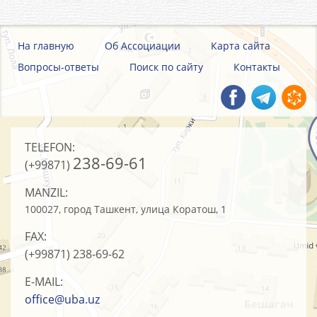
На главную
Об Ассоциации
Карта сайта
Вопросы-ответы
Поиск по сайту
Контакты
TELEFON:
238-69-61
(+99871)
MANZIL:
100027, город Ташкент, улица Коратош, 1
FAX:
(+99871)
238-69-62
E-MAIL:
office@uba.uz