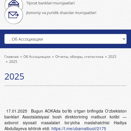
Tijorat banklari murojaatlari
Jismoniy va yuridik shaxslar murojaatlari
Главная
Об Ассоциации
Отчеты, обзоры, статистика
2025
2025
2025
17.01.2025 Bugun AOKAda bo‘lib o‘tgan brifingda O‘zbekiston
banklari Assotsiatsiyasi bosh direktorining matbuot kotibi —
axborot siyosati masalalari bo‘yicha maslahatchisi Hadiya
Abdullayeva ishtirok etdi.
https://t.me/ubamatbuot/2175