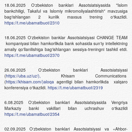
18.06.2025 O‘zbekiston banklari Assotsiatsiyasida "Islom
bankchiligi, Takaful va Islomiy mikromoliyalashtirish" mavzusiga
bag‘ishlangan 2 kunlik maxsus trening o‘tkazildi.
https://t.me/ubamatbuot/2310
18.06.2025 O‘zbekiston banklar Assotsiatsiyasi CHANGE TEAM
kompaniyasi bilan hamkorlikda bank sohasida sunʼiy intellektning
amaliy qo‘llanilishiga bag‘ishlangan sessiya-treningni tashkil etdi.
https://t.me/ubamatbuot/2370
26.06.2025 O‘zbekiston banklari Assotsiatsiyasi
(
https://uba.uz/uz/),
Khisam Communications
(
https://khisam.com/)aloqa
agentligi bilan hamkorlikda xalqaro
konferensiya o‘tkazildi.
https://t.me/ubamatbuot/2319
6.08.2025 O‘zbekiston banklari Assotsiatsiyasida Vengriya
Markaziy banki vakillari bilan uchrashuv o‘tkazildi
https://t.me/ubamatbuot/2354
02.09.2025 O‘zbekiston banklari Assotsiatsiyasi va «Ahbor-