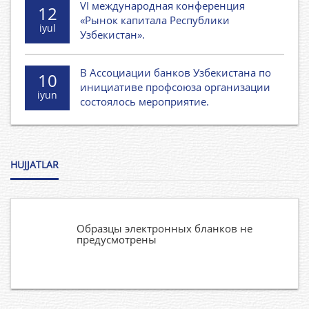
VI международная конференция
12
«Рынок капитала Республики
iyul
Узбекистан».
В Ассоциации банков Узбекистана по
10
инициативе профсоюза организации
iyun
состоялось мероприятие.
HUJJATLAR
Образцы электронных бланков не
предусмотрены