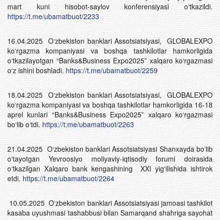
mart kuni hisobot-saylov konferensiyasi o‘tkazildi.
https://t.me/ubamatbuot/2233
16.04.2025 O‘zbekiston banklari Assotsiatsiyasi, GLOBALEXPO
ko‘rgazma kompaniyasi va boshqa tashkilotlar hamkorligida
o‘tkazilayotgan “Banks&Business Expo2025” xalqaro ko‘rgazmasi
o‘z ishini boshladi.
https://t.me/ubamatbuot/2259
18.04.2025 O‘zbekiston banklari Assotsiatsiyasi, GLOBALEXPO
ko‘rgazma kompaniyasi va boshqa tashkilotlar hamkorligida 16-18
aprel kunlari “Banks&Business Expo2025” xalqaro ko‘rgazmasi
bo‘lib o‘tdi.
https://t.me/ubamatbuot/2263
21.04.2025 O‘zbekiston banklari Assotsiatsiyasi Shanxayda bo‘lib
o‘tayotgan Yevroosiyo moliyaviy-iqtisodiy forumi doirasida
o‘tkazilgan Xalqaro bank kengashining XXI yig‘ilishida ishtirok
etdi.
https://t.me/ubamatbuot/2264
10.05.2025 O‘zbekiston banklari Assotsiatsiyasi jamoasi tashkilot
kasaba uyushmasi tashabbusi bilan Samarqand shahriga sayohat