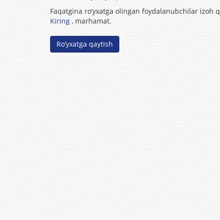
Faqatgina ro’yxatga olingan foydalanubchilar izoh 
Kiring
, marhamat.
Ro’yxatga qaytish