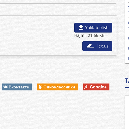
Yuklab olish
Hajmi: 21.66 KB
lex.uz
T
Вконтакте
Одноклассники
Google+