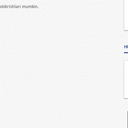
qoldirishlari mumkin.
H