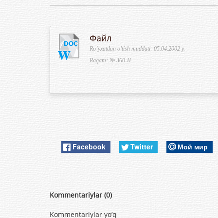
Файл
Ro’yxatdan o’tish muddati: 05.04.2002 y.
Raqam: № 360-II
Facebook
Twitter
Мой мир
Kommentariylar (0)
Kommentariylar yo’q