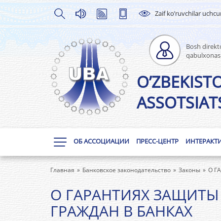
Zaif ko’ruvchilar uchc
Bosh direkto
qabulxonas
O’ZBEKIST
ASSOTSIATS
ОБ АССОЦИАЦИИ
ПРЕСС-ЦЕНТР
ИНТЕРАКТ
Главная
Банковское законодательство
Законы
О Г
О ГАРАНТИЯХ ЗАЩИТЫ
ГРАЖДАН В БАНКАХ