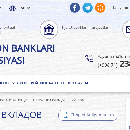
На русск
un
Forum
r virtual
Tijorat banklari murojaatlari
i
ON BANKLARI
Yagona ma’lumotl
IYASI
23
(+998 71)
ИВНЫЕ УСЛУГИ
РЕЙТИНГ БАНКОВ
КОНТАКТЫ
АРАНТИЯХ ЗАЩИТЫ ВКЛАДОВ ГРАЖДАН В БАНКАХ
 ВКЛАДОВ
Chop etiladigan nusxa