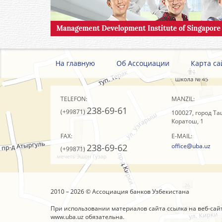
На главную
Об Ассоциации
Карта са
TELEFON:
MANZIL:
238-69-61
(+99871)
100027, город Та
Коратош, 1
FAX:
E-MAIL:
238-69-62
office@uba.uz
(+99871)
2010 – 2026 © Ассоциация банков Узбекистана
При использовании материалов сайта ссылка на веб-сай
www.uba.uz
обязательна.