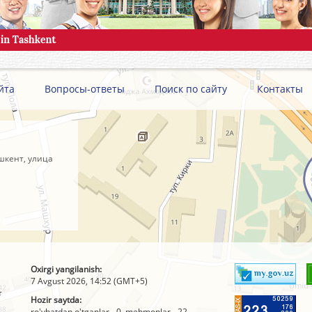
йта
Вопросы-ответы
Поиск по сайту
Контакты
шкент, улица
Oxirgi yangilanish:
7 Avgust 2026, 14:52 (GMT+5)
т
Hozir saytda:
ro'yhatdan o'tganlar - 0, mehmonlar - 22