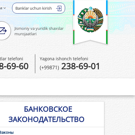
ом
Banklar uchun kirish
Jismoniy va yuridik shaxslar
murojaatlari
ar telefoni
Yagona ishonch telefoni
8-69-60
238-69-01
(+99871)
БАНКОВСКОЕ
ЗАКОНОДАТЕЛЬСТВО
Законы