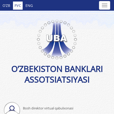
O’ZB
РУС
ENG
O’ZBEKISTON BANKLARI
ASSOTSIATSIYASI
Bosh direktor virtual qabulxonasi