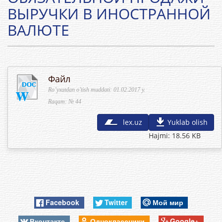
ВЫРУЧКИ В ИНОСТРАННОЙ
ВАЛЮТЕ
Файл
Ro’yxatdan o’tish muddati: 01.02.2017 y.
Raqam: № 44
lex.uz
Yuklab olish
Hajmi: 18.56 KB
Facebook
Twitter
Мой мир
Вконтакте
Одноклассники
Google+