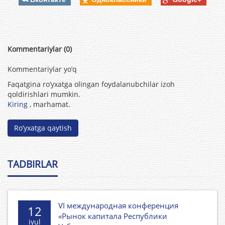
Kommentariylar (0)
Kommentariylar yo’q
Faqatgina ro’yxatga olingan foydalanubchilar izoh
qoldirishlari mumkin.
Kiring
, marhamat.
Ro’yxatga qaytish
TADBIRLAR
VI международная конференция
12
«Рынок капитала Республики
iyul