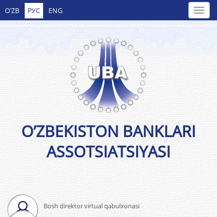
O’ZB
РУС
ENG
O’ZBEKISTON BANKLARI
ASSOTSIATSIYASI
Bosh direktor virtual qabulxonasi