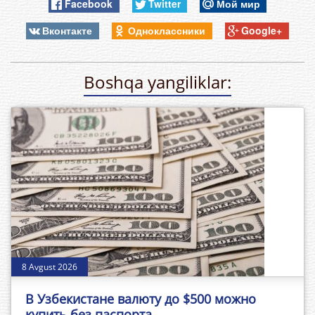
Facebook
Twitter
Мой мир
Вконтакте
Одноклассники
Google+
Boshqa yangiliklar:
8 Avgust 2026
В Узбекистане валюту до $500 можно
купить без паспорта