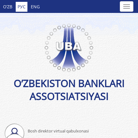
O’ZB
РУС
ENG
O’ZBEKISTON BANKLARI
ASSOTSIATSIYASI
Bosh direktor virtual qabulxonasi