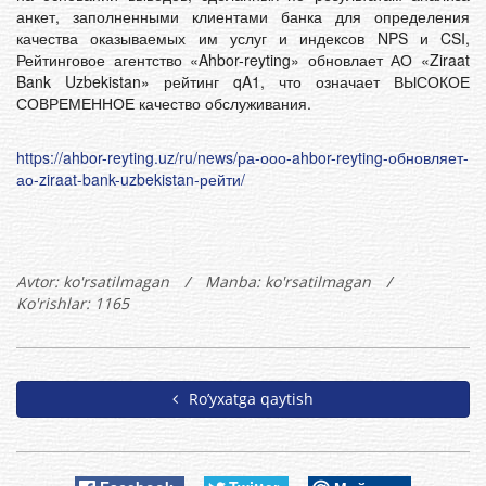
анкет, заполненными клиентами банка для определения
качества оказываемых им услуг и индексов NPS и CSI,
Рейтинговое агентство «Ahbor-reyting» обновлает АО «Ziraat
Bank Uzbekistan» рейтинг qA1, что означает ВЫСОКОЕ
СОВРЕМЕННОЕ качество обслуживания.
https://ahbor-reyting.uz/ru/news/ра-ооо-ahbor-reyting-обновляет-
ао-ziraat-bank-uzbekistan-рейти/
Avtor:
ko'rsatilmagan
/
Manba: ko'rsatilmagan
/
Ko'rishlar: 1165
Ro’yxatga qaytish