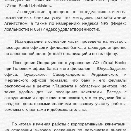
«Ziraat Bank Uzbekistan».
Исследование проведено по определению качества
оказываемых банком услуг по методики, разработанной
Агентством, а также по измерению индекса NPS (Индекс
лояльности) и СSI (Индекс удовлетворенности).
Исследование в основной части проведено на местах с
посещением офисов и филиалов банка, а также дистанционно
по электронной почте (e-mail) организаций и по телефону.
Посещение Операционного управления АО «Ziraat Bank»
при Головном офисе банка и его филиалов — Юнусабадского
офиса, Бухарского, Самаркандского, Андижанского и
Ферганского офисов показало, что банк и его филиалы
расположены в центре г.Ташкента и областных центров, что
также удобно для их посещения клиентами. Беседа с
сотрудниками и опрос клиентов показал, что сотрудники банка
владеют достаточными знаниями по своему участку работы,
вежливы с клиентами и доброжелательны.
По итогам изучения работы с корпоративными клиентами,
на основании выводов, сделанных по результатам анализа