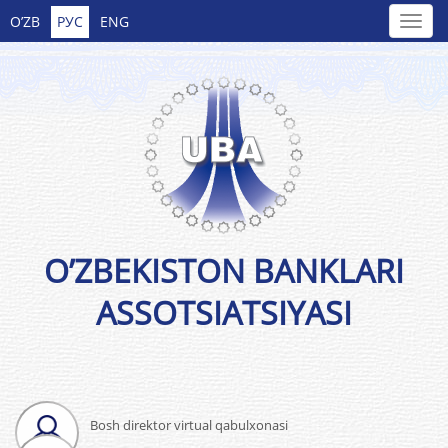
O’ZB
РУС
ENG
O’ZBEKISTON BANKLARI
ASSOTSIATSIYASI
Bosh direktor virtual qabulxonasi