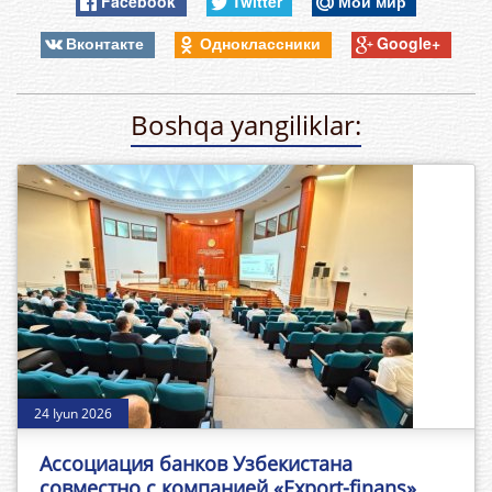
Facebook
Twitter
Мой мир
Вконтакте
Одноклассники
Google+
Boshqa yangiliklar:
24 Iyun 2026
Ассоциация банков Узбекистана
совместно с компанией «Export-finans»