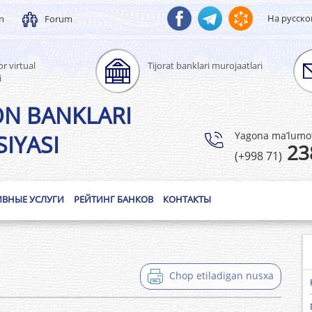
На русск
un
Forum
r virtual
Tijorat banklari murojaatlari
i
ON BANKLARI
Yagona ma’lumotl
IYASI
23
(+998 71)
ИВНЫЕ УСЛУГИ
РЕЙТИНГ БАНКОВ
КОНТАКТЫ
Chop etiladigan nusxa