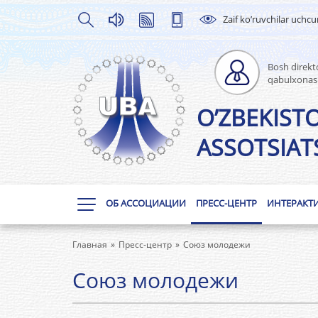
Zaif ko’ruvchilar uchc
Bosh direkto
qabulxonas
O’ZBEKIST
ASSOTSIATS
ОБ АССОЦИАЦИИ
ПРЕСС-ЦЕНТР
ИНТЕРАКТ
Главная
Пресс-центр
Союз молодежи
Союз молодежи