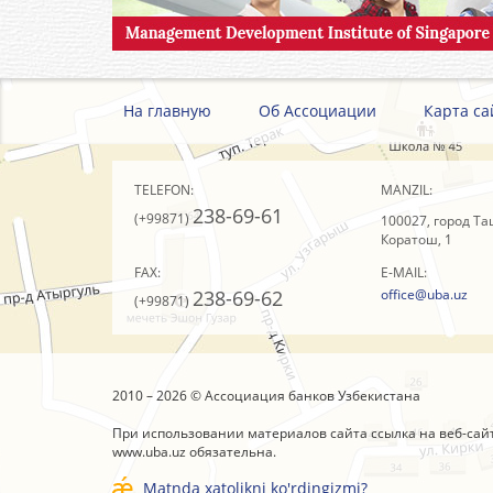
На главную
Об Ассоциации
Карта са
TELEFON:
MANZIL:
238-69-61
(+99871)
100027, город Та
Коратош, 1
FAX:
E-MAIL:
238-69-62
office@uba.uz
(+99871)
2010 – 2026 © Ассоциация банков Узбекистана
При использовании материалов сайта ссылка на веб-сай
www.uba.uz
обязательна.
Matnda xatolikni ko'rdingizmi?