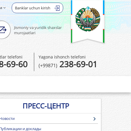
ом
Banklar uchun kirish
Jismoniy va yuridik shaxslar
murojaatlari
ar telefoni
Yagona ishonch telefoni
8-69-60
238-69-01
(+99871)
ПРЕСС-ЦЕНТР
Новости
Публикации и доклады