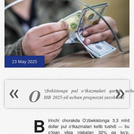
23 May 2025
O
‘zbekistonga pul o‘tkazmalari qariyb uc
MB 2025-yil uchun prognozni yaxshiladi
B
irinchi chorakda O‘zbekistonga 3,3 mlrd
dollar pul o‘tkazmalari kelib tushdi — bu
o‘tgan yilga nisbatan 32% ga ko‘p.