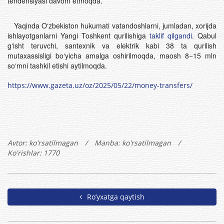
tendensiyasi davom etmoqda.
Yaqinda O‘zbekiston hukumati vatandoshlarni, jumladan, xorijda
ishlayotganlarni Yangi Toshkent qurilishiga
taklif qilgandi
. Qabul
g‘isht teruvchi, santexnik va elektrik kabi 38 ta qurilish
mutaxassisligi bo‘yicha amalga oshirilmoqda, maosh 8−15 mln
so‘mni tashkil etishi aytilmoqda.
https://www.gazeta.uz/oz/2025/05/22/money-transfers/
Avtor:
ko'rsatilmagan
/
Manba: ko'rsatilmagan
/
Ko'rishlar: 1770
Ro’yxatga qaytish