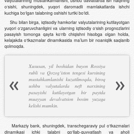
valyutalarining mustahkamlanishi, ushbu davlatlarda ish haqining
o‘sishi, shuningdek, yuqori daromadli mamlakatlarda ishchi
kuchiga bo‘lgan talabning oshishi turtki bo‘ldi.
Shu bilan birga, iqtisodiy hamkorlar valyutalarining kutilayotgan
yuqori o‘zgaruvchanligini va ularning iqtisodiy o‘sish prognozlarini
pasayish tomonga qayta ko‘rib chiqishni hisobga olgan holda,
kelajakda o‘tkazmalar dinamikasida ma’lum bir noaniqlik saqlanib
qolmoqda.
Xususan, yil boshidan buyon Rossiya
rubli va Qozog‘iston tengesi kursining
mustahkamlanishi kuzatilmoqda, biroq
ushbu valyutalarda neft narxining
pasayishi kutilayotgan bir paytda
muayyan devalvatsion bosim yuzaga
kelishi mumkin.
Markaziy bank, shuningdek, transchegaraviy pul o‘tkazmalari
dinamikasi ichki talabni qo‘llab-quvvatlash va aholi