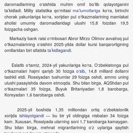
daromadlarining o‘sishida muhim omil bo‘lib qolayotganini
ta’kidladi. Milliy statistika qo‘mitasi
ma’lumotlariga
ko‘ra, birinchi
chorak yakunlariga ko‘ra, xorijdan pul o‘tkazmalarining mamlakat
aholisi umumiy daromadlaridagi ulushi 15,8 foizdan 19,5
foizgacha oshgan.
Markaziy bank raisi o‘rinbosari Abror Mirzo Olimov avvalroq pul
o‘tkazmalarining o‘sishini 2025-yilda dollar kursi barqarorligining
omillaridan biri sifatida
ta’kidlagandi
.
Eslatib o‘tamiz, 2024-yil yakunlariga ko‘ra, O‘zbekistonga pul
o‘tkazmalari hajmi qariyb 30 foizga
o‘sib
, 14,8 milliard dollarni
tashkil etdi. Rossiyadan tushumlar 29 foizga oshdi, ammo uning
ulushi pasayishda davom etmoqda. Shu bilan birga, AQShdan pul
o‘tkazmalari 35 foizga, Buyuk Britaniyadan 1,8 barobarga,
Koreyadan 1,6 barobarga oshdi.
2025-yil boshida 1,35 milliondan ortiq o‘zbekistonlik
xorijda
ishlayotgandi
— bu bir yil oldingiga nisbatan 34 foizga
kam. Xususan, Rossiyada ularning soni 1,7 barobarga kamaygan.
Shu bilan birga, mehnat migrantlarining o‘z uylariga qaytish