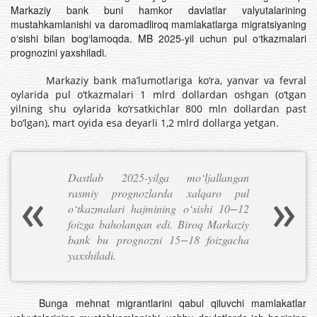
Markaziy bank buni hamkor davlatlar valyutalarining
mustahkamlanishi va daromadliroq mamlakatlarga migratsiyaning
o‘sishi bilan bog‘lamoqda. MB 2025-yil uchun pul o‘tkazmalari
prognozini yaxshiladi.
Markaziy bank ma’lumotlariga ko‘ra, yanvar va fevral
oylarida pul o‘tkazmalari 1 mlrd dollardan oshgan (o‘tgan
yilning shu oylarida ko‘rsatkichlar 800 mln dollardan past
bo‘lgan), mart oyida esa deyarli 1,2 mlrd dollarga yetgan.
Dastlab 2025-yilga mo‘ljallangan
rasmiy prognozlarda xalqaro pul
o‘tkazmalari hajmining o‘sishi 10−12
foizga baholangan edi. Biroq Markaziy
bank bu prognozni 15−18 foizgacha
yaxshiladi.
Bunga mehnat migrantlarini qabul qiluvchi mamlakatlar