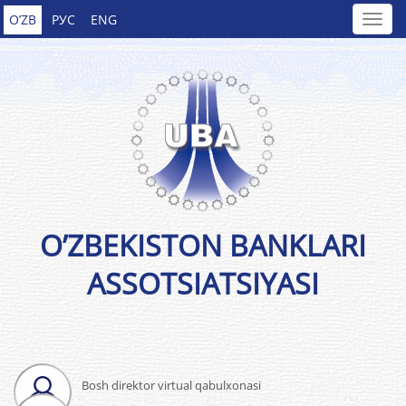
O’ZB
РУС
ENG
O’ZBEKISTON BANKLARI
ASSOTSIATSIYASI
Bosh direktor virtual qabulxonasi