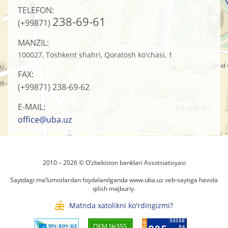
TELEFON:
238-69-61
(+99871)
MANZIL:
100027, Toshkent shahri, Qoratosh ko'chasi, 1
FAX:
(+99871)
238-69-62
E-MAIL:
office@uba.uz
2010 – 2026 © O’zbеkistоn banklari Assоtsiatsiyasi
Saytdagi ma’lumotlardan foydalanilganda
www.uba.uz
veb-saytiga havola
qilish majburiy.
Matnda xatolikni ko'rdingizmi?