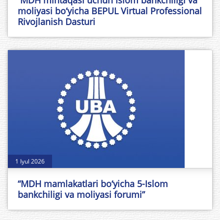
MDH mintaqasi uchun Islom bankchiligi va
moliyasi bo‘yicha BEPUL Virtual Professional
Rivojlanish Dasturi
1 Iyul 2026
“MDH mamlakatlari bo‘yicha 5-Islom
bankchiligi va moliyasi forumi”