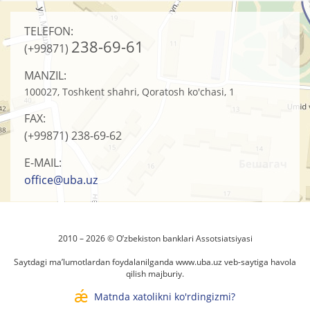
TELEFON:
238-69-61
(+99871)
MANZIL:
100027, Toshkent shahri, Qoratosh ko'chasi, 1
FAX:
(+99871)
238-69-62
E-MAIL:
office@uba.uz
2010 – 2026 © O’zbеkistоn banklari Assоtsiatsiyasi
Saytdagi ma’lumotlardan foydalanilganda
www.uba.uz
veb-saytiga havola
qilish majburiy.
Matnda xatolikni ko'rdingizmi?