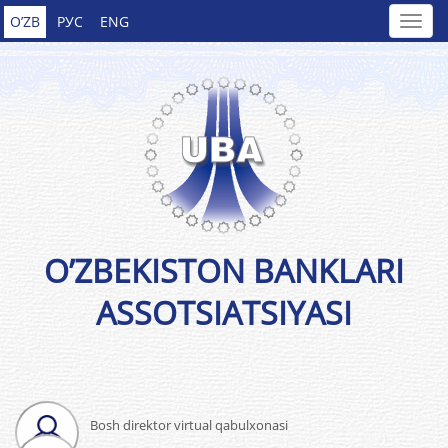
O’ZB
РУС
ENG
O’ZBEKISTON BANKLARI
ASSOTSIATSIYASI
Bosh direktor virtual qabulxonasi