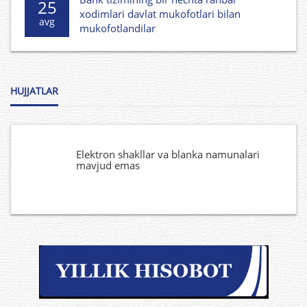
25
xodimlari davlat mukofotlari bilan
avg
mukofotlandilar
HUJJATLAR
Elektron shakllar va blanka namunalari
mavjud emas