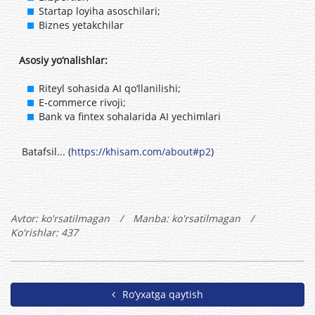
Startap loyiha asoschilari;
Biznes yetakchilar
Asosiy yo‘nalishlar:
Riteyl sohasida АI qo‘llanilishi;
E-commerce rivoji;
Bank va fintex sohalarida АI yechimlari
Batafsil... (
https://khisam.com/about#p2
)
Avtor:
ko'rsatilmagan
/
Manba: ko'rsatilmagan
/
Ko'rishlar: 437
Ro’yxatga qaytish