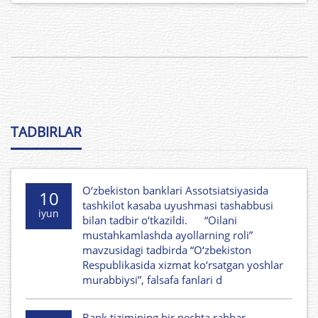
TADBIRLAR
O‘zbekiston banklari Assotsiatsiyasida
10
tashkilot kasaba uyushmasi tashabbusi
iyun
bilan tadbir o‘tkazildi. “Oilani
mustahkamlashda ayollarning roli”
mavzusidagi tadbirda “O‘zbekiston
Respublikasida xizmat ko‘rsatgan yoshlar
murabbiysi”, falsafa fanlari d
Bank tizimining bir nechta rahbar