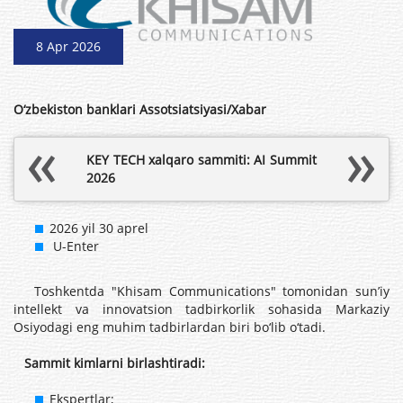
8 Apr 2026
O‘zbekiston banklari Assotsiatsiyasi/Xabar
KEY TECH xalqaro sammiti: AI Summit
2026
2026 yil 30 aprel
U-Enter
Toshkentda "Khisam Communications" tomonidan sunʼiy
intellekt va innovatsion tadbirkorlik sohasida Markaziy
Osiyodagi eng muhim tadbirlardan biri bo‘lib o‘tadi.
Sammit kimlarni birlashtiradi:
Ekspertlar;