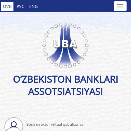
O’ZB
РУС
ENG
O’ZBEKISTON BANKLARI
ASSOTSIATSIYASI
Bosh direktor virtual qabulxonasi