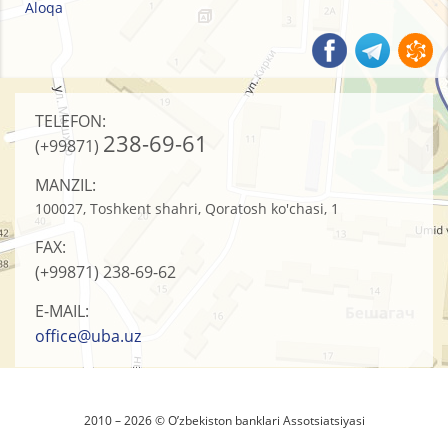
Aloqa
TELEFON:
238-69-61
(+99871)
MANZIL:
100027, Toshkent shahri, Qoratosh ko'chasi, 1
FAX:
(+99871)
238-69-62
E-MAIL:
office@uba.uz
2010 – 2026 © O’zbеkistоn banklari Assоtsiatsiyasi