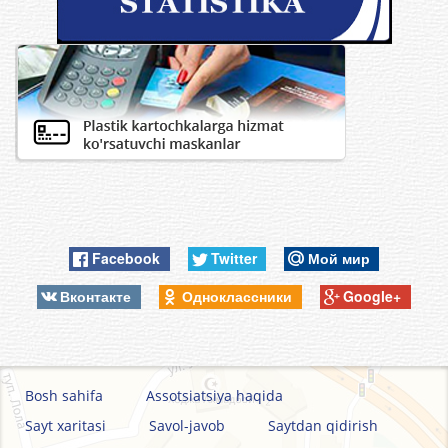
Facebook
Twitter
Мой мир
Вконтакте
Одноклассники
Google+
Bosh sahifa
Assotsiatsiya haqida
Sayt xaritasi
Savol-javob
Saytdan qidirish