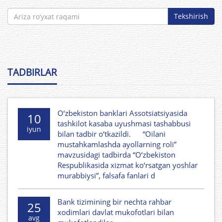
Tekshirish
TADBIRLAR
O‘zbekiston banklari Assotsiatsiyasida
10
tashkilot kasaba uyushmasi tashabbusi
iyun
bilan tadbir o‘tkazildi. “Oilani
mustahkamlashda ayollarning roli”
mavzusidagi tadbirda “O‘zbekiston
Respublikasida xizmat ko‘rsatgan yoshlar
murabbiysi”, falsafa fanlari d
Bank tizimining bir nechta rahbar
25
xodimlari davlat mukofotlari bilan
avg