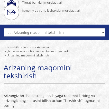
Tijorat banklari murojaatlari
Jismoniy va yuridik shaxslar murojaatlari
Bosh sahifa
Interaktiv xizmatlar
Jismoniy va yuridik shaxslarning murojaatlari
Arizaning maqomini tekshirish
Arizaning maqomini
tekshirish
Аrizаngiz bo`lsa pastdagi hoshiyagа rаqamni kiriting va
аrizаngizning statusini bilish uchun “Tekshirish” tugmasini
bosing.