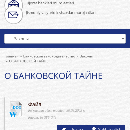
Tijorat banklari murojaatlari
Jismoniy va yuridik shaxslar murojaatlari
Главная
Банковское законодательство
Законы
О БАНКОВСКОЙ ТАЙНЕ
О БАНКОВСКОЙ ТАЙНЕ
Файл
Ro’yxatdan o’tish muddati: 30.08.2003 y.
Raqam: № ЗРУ-378
lex.uz
Yuklab olish