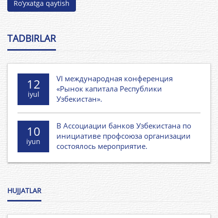
Ro’yxatga qaytish
TADBIRLAR
VI международная конференция
12
«Рынок капитала Республики
iyul
Узбекистан».
В Ассоциации банков Узбекистана по
10
инициативе профсоюза организации
iyun
состоялось мероприятие.
HUJJATLAR