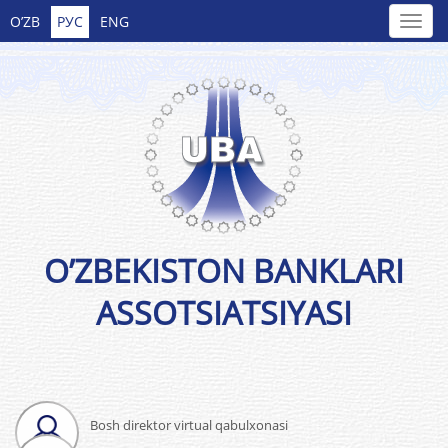
O’ZB
РУС
ENG
O’ZBEKISTON BANKLARI
ASSOTSIATSIYASI
Bosh direktor virtual qabulxonasi