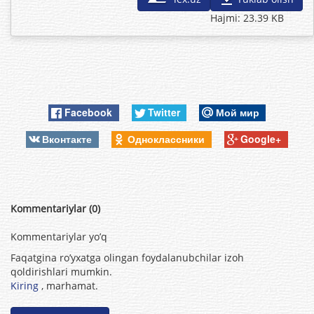
Hajmi: 23.39 KB
Facebook
Twitter
Мой мир
Вконтакте
Одноклассники
Google+
Kommentariylar (0)
Kommentariylar yo’q
Faqatgina ro’yxatga olingan foydalanubchilar izoh
qoldirishlari mumkin.
Kiring
, marhamat.