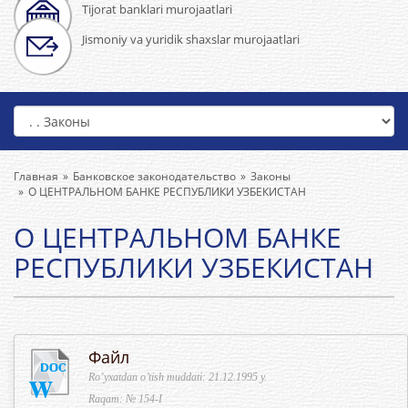
Tijorat banklari murojaatlari
Jismoniy va yuridik shaxslar murojaatlari
Главная
Банковское законодательство
Законы
О ЦЕНТРАЛЬНОМ БАНКЕ РЕСПУБЛИКИ УЗБЕКИСТАН
О ЦЕНТРАЛЬНОМ БАНКЕ
РЕСПУБЛИКИ УЗБЕКИСТАН
Файл
Ro’yxatdan o’tish muddati: 21.12.1995 y.
Raqam: № 154-I