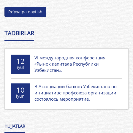
Ro’yxatga qaytish
TADBIRLAR
VI международная конференция
12
«Рынок капитала Республики
iyul
Узбекистан».
В Ассоциации банков Узбекистана по
10
инициативе профсоюза организации
iyun
состоялось мероприятие.
HUJJATLAR