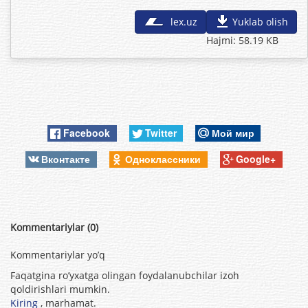
lex.uz
Yuklab olish
Hajmi: 58.19 KB
Facebook
Twitter
Мой мир
Вконтакте
Одноклассники
Google+
Kommentariylar (0)
Kommentariylar yo’q
Faqatgina ro’yxatga olingan foydalanubchilar izoh
qoldirishlari mumkin.
Kiring
, marhamat.