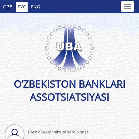
O’ZB
РУС
ENG
O’ZBEKISTON BANKLARI
ASSOTSIATSIYASI
Bosh direktor virtual qabulxonasi