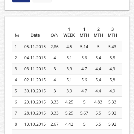
1
1
2
3
6
№
Date
O/N
WEEK
MTH
MTH
MTH
MTH
1
05.11.2015
2,86
4,5
5,14
5
5,43
5,86
2
04.11.2015
4
5,1
5,6
5,4
5,8
6,2
3
03.11.2015
3
3,9
4,7
4,4
4,9
5,3
4
02.11.2015
4
5,1
5,6
5,4
5,8
6,2
5
30.10.2015
3
3,9
4,7
4,4
4,9
5,3
6
29.10.2015
3,33
4,25
5
4,83
5,33
5,83
7
28.10.2015
3,33
5,25
5,67
5,5
5,92
6,33
8
13.10.2015
2,67
4,42
5
5,5
5,92
6,33