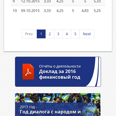
9
12.10.2015
3,33
4,25
5
5
5,33
5,83
10
09.10.2015
3,33
4,25
5
4,83
5,25
5,67
Prev.
1
2
3
4
5
Next