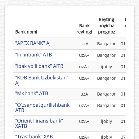
Reyting
Taqdi
Bank
boyicha
etilgan
Bank nomi
reytingi
prognoz
vaqti
"APEX BANK" AJ
UzA
Barqaror
01.12.20
"InFinbank" ATB
uzA+
Barqaror
01.06.20
"Ipak yo'li bank" AITB
uzA+
ijobiy
01.06.20
"KDB Bank Uzbekistan"
uzA+
Barqaror
01.05.20
AJ
"MKbank" ATB
uzA
Barqaror
01.08.20
"O'zsanoatqurilishbank"
uzA+
Barqaror
01.06.20
ATB
"Orient Finans bank"
uzA+
ljobiy
01.05.20
XATB
"Trastbank" XAB
uzA+
Ijobiy
07.05.20