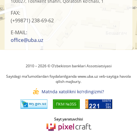
100027, Toshkent shahri, Qoratosh ko'chasi, 1
FAX:
(+99871)
238-69-62
E-MAIL:
office@uba.uz
2010 – 2026 © O’zbеkistоn banklari Assоtsiatsiyasi
Saytdagi ma’lumotlardan foydalanilganda
www.uba.uz
veb-saytiga havola
qilish majburiy.
Matnda xatolikni ko'rdingizmi?
Sayt yaratuvchisi