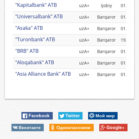
"Kapitalbank" ATB
uzA+
Ijobiy
01.05.20
"Universalbank" ATB
uzA+
Barqaror
01.05.20
"Asaka" ATB
uzA+
Barqaror
01.09.20
"Turonbank" ATB
uzA+
Barqaror
19.07.20
"BRB" ATB
uzA+
Barqaror
01.07.20
"Aloqabank" ATB
uzA+
Barqaror
01.07.20
"Asia Alliance Bank" ATB
uzA+
Barqaror
01.05.20
Facebook
Twitter
Мой мир
Вконтакте
Одноклассники
Google+