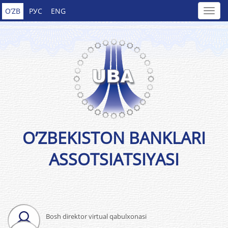
O’ZB
РУС
ENG
O’ZBEKISTON BANKLARI
ASSOTSIATSIYASI
Bosh direktor virtual qabulxonasi