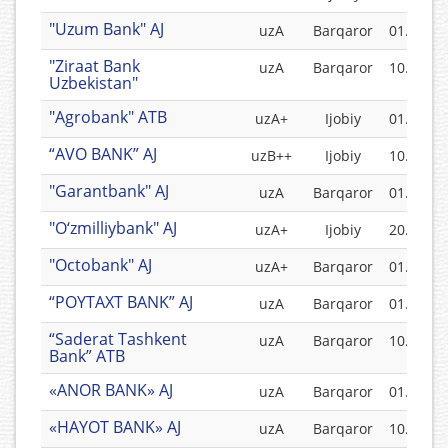
"Uzum Bank" AJ
uzA
Barqaror
01.05.20
"Ziraat Bank
uzA
Barqaror
10.07.20
Uzbekistan"
"Agrobank" ATB
uzA+
Ijobiy
01.05.20
“AVO BANK” AJ
uzB++
Ijobiy
10.11.20
"Garantbank" AJ
uzA
Barqaror
01.12.20
"O‘zmilliybank" AJ
uzA+
Ijobiy
20.10.20
"Octobank" AJ
uzA+
Barqaror
01.07.20
“POYTAXT BANK” AJ
uzA
Barqaror
01.11.20
“Saderat Tashkent
uzA
Barqaror
10.10.20
Bank” ATB
«ANOR BANK» AJ
uzA
Barqaror
01.06.20
«HAYOT BANK» AJ
uzA
Barqaror
10.12.20