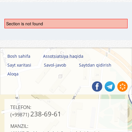
Section is not found
Bosh sahifa
Assotsiatsiya haqida
Sayt xaritasi
Savol-javob
Saytdan qidirish
Aloqa
TELEFON:
238-69-61
(+99871)
MANZIL: